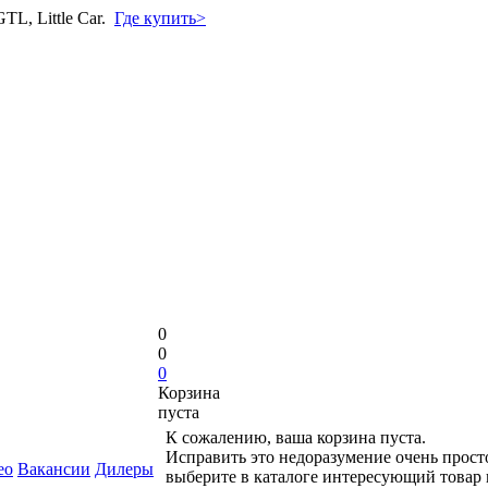
L, Little Car.
Где купить>
0
0
0
Корзина
пуста
К сожалению, ваша корзина пуста.
Исправить это недоразумение очень прост
ео
Вакансии
Дилеры
выберите в каталоге интересующий товар 