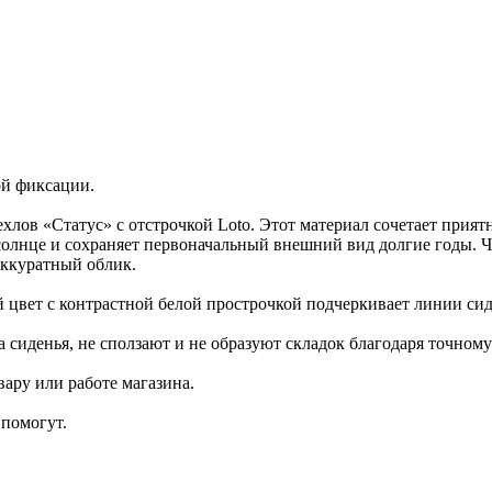
ой фиксации.
хлов «Статус» с отстрочкой Loto. Этот материал сочетает прия
на солнце и сохраняет первоначальный внешний вид долгие годы.
аккуратный облик.
ый цвет с контрастной белой прострочкой подчеркивает линии си
а сиденья, не сползают и не образуют складок благодаря точно
ару или работе магазина.
помогут.