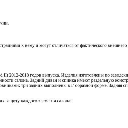
ичии.
ациями к нему и могут отличаться от фактического внешнего 
d II) 2012-2018 годов выпуска. Изделия изготовлены по заводск
ности салона. Задний диван и спинка имеют раздельную констру
овниками: три задних выполнены в Г-образной форме. Задняя с
их защиту каждого элемента салона: