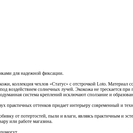
чками для надежной фиксации.
ожи, коллекция чехлов «Статус» с отстрочкой Loto. Материал с
 под воздействием солнечных лучей. Экокожа не трескается при 
одуманная система креплений исключают сползание и образован
двух практичных оттенков придает интерьеру современный и те
ивку от потертостей, пыли и влаги, являясь практичным и эст
ару или работе магазина.
помогут.