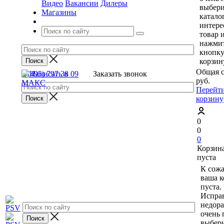
Видео
Вакансии
Дилеры
выбери
Магазины
катало
интер
товар 
нажми
кнопку
корзин
Общая с
8 (495) 797 38 09
Заказать звонок
руб.
Перейти
корзину
0
0
0
Корзин
пуста
К сож
ваша к
пуста.
Исправ
недор
очень 
выбери