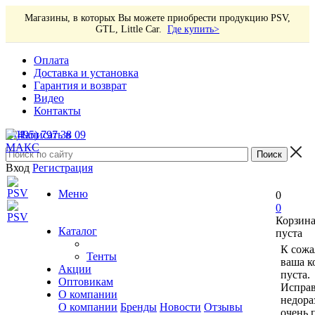
Магазины, в которых Вы можете приобрести продукцию PSV,
GTL, Little Car.
Где купить>
Оплата
Доставка и установка
Гарантия и возврат
Видео
Контакты
8 (495) 797 38 09
Вход
Регистрация
Меню
0
0
Корзин
Каталог
пуста
К сожа
Тенты
ваша к
Акции
пуста.
Оптовикам
Исправ
О компании
недора
О компании
Бренды
Новости
Отзывы
очень 