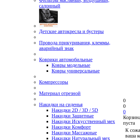
Фильтры масляный, воздушный,
салонный
Детские автокресла и бустеры
Провода прикуривания, клеммы,
аварийный знак
Коврики автомобильные
Ковры модельные
Ковры универсальные
Компрессоры
Материал отрезной
0
Накидки на сиденья
0
Накидки 2D / 3D / 5D
0
Накидки Защитные
Корзин
Накидки Искусственный мех
пуста
Накидки Комфорт
К сож
Накидки Массажные
ваша к
Накидки Натуральный мех