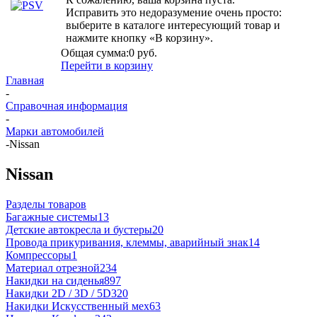
Исправить это недоразумение очень просто:
выберите в каталоге интересующий товар и
нажмите кнопку «В корзину».
Общая сумма:
0 руб.
Перейти в корзину
Главная
-
Справочная информация
-
Марки автомобилей
-
Nissan
Nissan
Разделы товаров
Багажные системы
13
Детские автокресла и бустеры
20
Провода прикуривания, клеммы, аварийный знак
14
Компрессоры
1
Материал отрезной
234
Накидки на сиденья
897
Накидки 2D / 3D / 5D
320
Накидки Искусственный мех
63