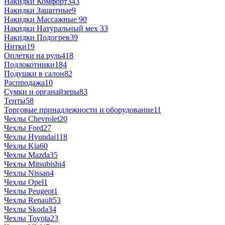
Накидки Комфорт
343
Накидки Защитные
9
Накидки Массажные
90
Накидки Натуральный мех
33
Накидки Подогрев
39
Нитки
19
Оплетки на руль
418
Подлокотники
184
Подушки в салон
82
Распродажа
10
Сумки и органайзеры
83
Тенты
58
Торговые принадлежности и оборудование
11
Чехлы Chevrolet
20
Чехлы Ford
27
Чехлы Hyundai
118
Чехлы Kia
60
Чехлы Mazda
35
Чехлы Mitsubishi
4
Чехлы Nissan
4
Чехлы Opel
1
Чехлы Peugeot
1
Чехлы Renault
53
Чехлы Skoda
34
Чехлы Toyota
23