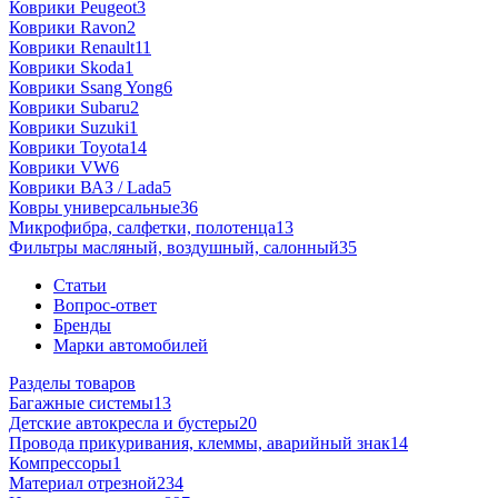
Коврики Peugeot
3
Коврики Ravon
2
Коврики Renault
11
Коврики Skoda
1
Коврики Ssang Yong
6
Коврики Subaru
2
Коврики Suzuki
1
Коврики Toyota
14
Коврики VW
6
Коврики ВАЗ / Lada
5
Ковры универсальные
36
Микрофибра, салфетки, полотенца
13
Фильтры масляный, воздушный, салонный
35
Статьи
Вопрос-ответ
Бренды
Марки автомобилей
Разделы товаров
Багажные системы
13
Детские автокресла и бустеры
20
Провода прикуривания, клеммы, аварийный знак
14
Компрессоры
1
Материал отрезной
234