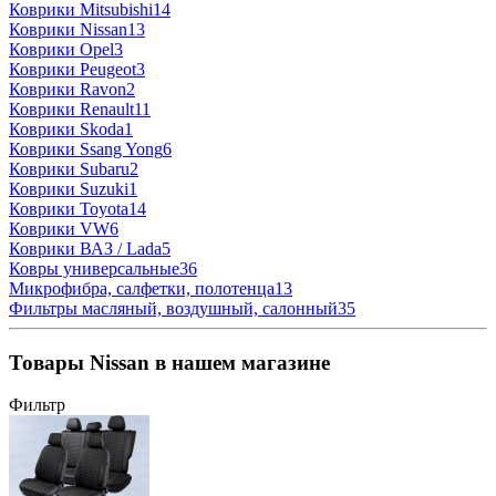
Коврики Mitsubishi
14
Коврики Nissan
13
Коврики Opel
3
Коврики Peugeot
3
Коврики Ravon
2
Коврики Renault
11
Коврики Skoda
1
Коврики Ssang Yong
6
Коврики Subaru
2
Коврики Suzuki
1
Коврики Toyota
14
Коврики VW
6
Коврики ВАЗ / Lada
5
Ковры универсальные
36
Микрофибра, салфетки, полотенца
13
Фильтры масляный, воздушный, салонный
35
Товары Nissan в нашем магазине
Фильтр