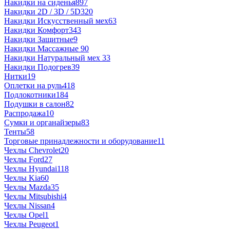
Накидки на сиденья
897
Накидки 2D / 3D / 5D
320
Накидки Искусственный мех
63
Накидки Комфорт
343
Накидки Защитные
9
Накидки Массажные
90
Накидки Натуральный мех
33
Накидки Подогрев
39
Нитки
19
Оплетки на руль
418
Подлокотники
184
Подушки в салон
82
Распродажа
10
Сумки и органайзеры
83
Тенты
58
Торговые принадлежности и оборудование
11
Чехлы Chevrolet
20
Чехлы Ford
27
Чехлы Hyundai
118
Чехлы Kia
60
Чехлы Mazda
35
Чехлы Mitsubishi
4
Чехлы Nissan
4
Чехлы Opel
1
Чехлы Peugeot
1