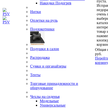
пуста.
Накидки Подогрев
Исправ
недор
Нитки
очень 
выбери
Оплетки на руль
катало
интер
Подлокотники
товар 
нажми
кнопк
корзин
Подушки в салон
Общая 
руб.
Распродажа
Перейт
корзин
Сумки и органайзеры
Тенты
Торговые принадлежности и
оборудование
Чехлы на сиденья
Модельные
Универсальные