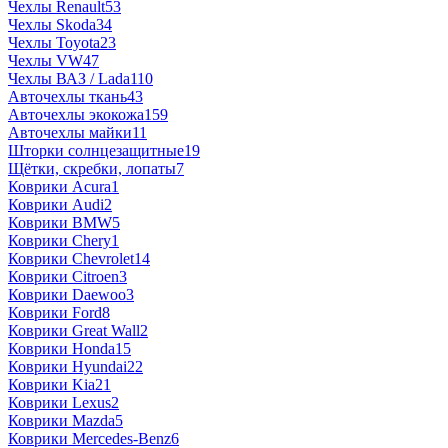
Чехлы Renault
53
Чехлы Skoda
34
Чехлы Toyota
23
Чехлы VW
47
Чехлы ВАЗ / Lada
110
Авточехлы ткань
43
Авточехлы экокожа
159
Авточехлы майки
11
Шторки солнцезащитные
19
Щётки, скребки, лопаты
7
Коврики Acura
1
Коврики Audi
2
Коврики BMW
5
Коврики Chery
1
Коврики Chevrolet
14
Коврики Citroen
3
Коврики Daewoo
3
Коврики Ford
8
Коврики Great Wall
2
Коврики Honda
15
Коврики Hyundai
22
Коврики Kia
21
Коврики Lexus
2
Коврики Mazda
5
Коврики Mercedes-Benz
6