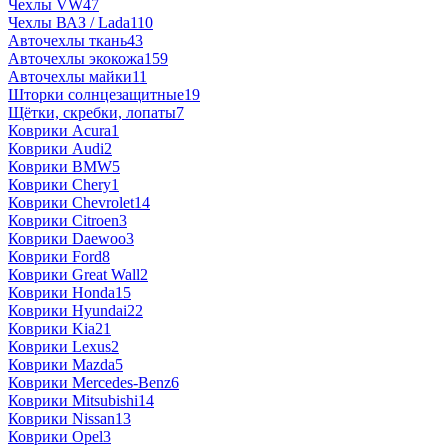
Чехлы VW
47
Чехлы ВАЗ / Lada
110
Авточехлы ткань
43
Авточехлы экокожа
159
Авточехлы майки
11
Шторки солнцезащитные
19
Щётки, скребки, лопаты
7
Коврики Acura
1
Коврики Audi
2
Коврики BMW
5
Коврики Chery
1
Коврики Chevrolet
14
Коврики Citroen
3
Коврики Daewoo
3
Коврики Ford
8
Коврики Great Wall
2
Коврики Honda
15
Коврики Hyundai
22
Коврики Kia
21
Коврики Lexus
2
Коврики Mazda
5
Коврики Mercedes-Benz
6
Коврики Mitsubishi
14
Коврики Nissan
13
Коврики Opel
3