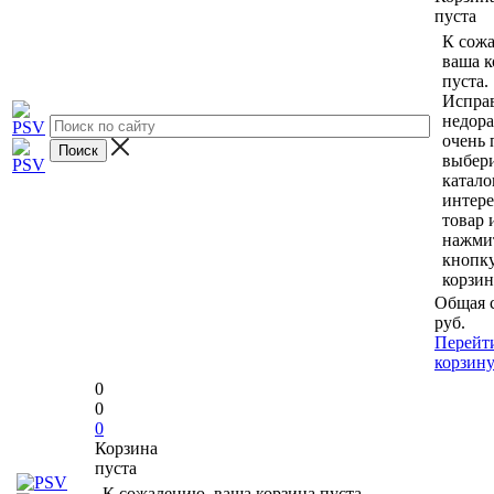
пуста
К сож
ваша к
пуста.
Исправ
недор
очень 
выбери
катало
интер
товар 
нажми
кнопк
корзин
Общая 
руб.
Перейт
корзин
0
0
0
Корзина
пуста
К сожалению, ваша корзина пуста.