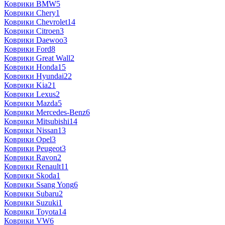
Коврики BMW
5
Коврики Chery
1
Коврики Chevrolet
14
Коврики Citroen
3
Коврики Daewoo
3
Коврики Ford
8
Коврики Great Wall
2
Коврики Honda
15
Коврики Hyundai
22
Коврики Kia
21
Коврики Lexus
2
Коврики Mazda
5
Коврики Mercedes-Benz
6
Коврики Mitsubishi
14
Коврики Nissan
13
Коврики Opel
3
Коврики Peugeot
3
Коврики Ravon
2
Коврики Renault
11
Коврики Skoda
1
Коврики Ssang Yong
6
Коврики Subaru
2
Коврики Suzuki
1
Коврики Toyota
14
Коврики VW
6