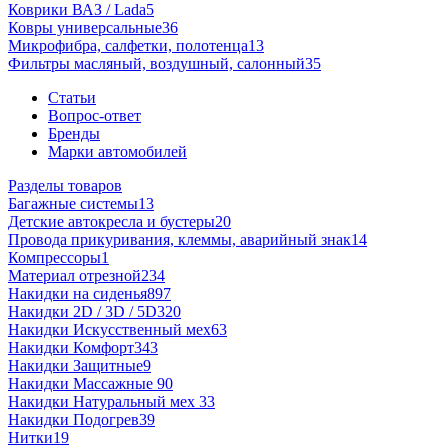
Коврики ВАЗ / Lada
5
Ковры универсальные
36
Микрофибра, салфетки, полотенца
13
Фильтры масляный, воздушный, салонный
35
Статьи
Вопрос-ответ
Бренды
Марки автомобилей
Разделы товаров
Багажные системы
13
Детские автокресла и бустеры
20
Провода прикуривания, клеммы, аварийный знак
14
Компрессоры
1
Материал отрезной
234
Накидки на сиденья
897
Накидки 2D / 3D / 5D
320
Накидки Искусственный мех
63
Накидки Комфорт
343
Накидки Защитные
9
Накидки Массажные
90
Накидки Натуральный мех
33
Накидки Подогрев
39
Нитки
19