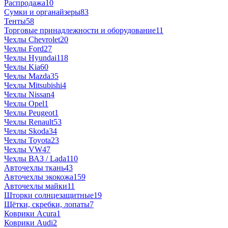
Распродажа
10
Сумки и органайзеры
83
Тенты
58
Торговые принадлежности и оборудование
11
Чехлы Chevrolet
20
Чехлы Ford
27
Чехлы Hyundai
118
Чехлы Kia
60
Чехлы Mazda
35
Чехлы Mitsubishi
4
Чехлы Nissan
4
Чехлы Opel
1
Чехлы Peugeot
1
Чехлы Renault
53
Чехлы Skoda
34
Чехлы Toyota
23
Чехлы VW
47
Чехлы ВАЗ / Lada
110
Авточехлы ткань
43
Авточехлы экокожа
159
Авточехлы майки
11
Шторки солнцезащитные
19
Щётки, скребки, лопаты
7
Коврики Acura
1
Коврики Audi
2