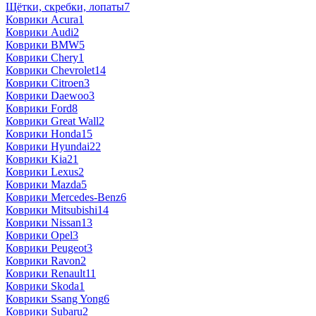
Щётки, скребки, лопаты
7
Коврики Acura
1
Коврики Audi
2
Коврики BMW
5
Коврики Chery
1
Коврики Chevrolet
14
Коврики Citroen
3
Коврики Daewoo
3
Коврики Ford
8
Коврики Great Wall
2
Коврики Honda
15
Коврики Hyundai
22
Коврики Kia
21
Коврики Lexus
2
Коврики Mazda
5
Коврики Mercedes-Benz
6
Коврики Mitsubishi
14
Коврики Nissan
13
Коврики Opel
3
Коврики Peugeot
3
Коврики Ravon
2
Коврики Renault
11
Коврики Skoda
1
Коврики Ssang Yong
6
Коврики Subaru
2