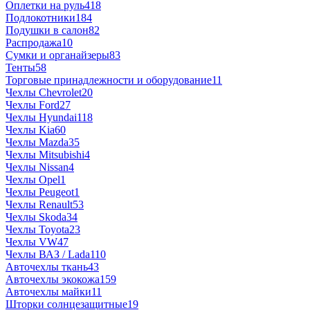
Оплетки на руль
418
Подлокотники
184
Подушки в салон
82
Распродажа
10
Сумки и органайзеры
83
Тенты
58
Торговые принадлежности и оборудование
11
Чехлы Chevrolet
20
Чехлы Ford
27
Чехлы Hyundai
118
Чехлы Kia
60
Чехлы Mazda
35
Чехлы Mitsubishi
4
Чехлы Nissan
4
Чехлы Opel
1
Чехлы Peugeot
1
Чехлы Renault
53
Чехлы Skoda
34
Чехлы Toyota
23
Чехлы VW
47
Чехлы ВАЗ / Lada
110
Авточехлы ткань
43
Авточехлы экокожа
159
Авточехлы майки
11
Шторки солнцезащитные
19