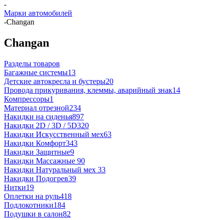
-
Марки автомобилей
-
Changan
Changan
Разделы товаров
Багажные системы
13
Детские автокресла и бустеры
20
Провода прикуривания, клеммы, аварийный знак
14
Компрессоры
1
Материал отрезной
234
Накидки на сиденья
897
Накидки 2D / 3D / 5D
320
Накидки Искусственный мех
63
Накидки Комфорт
343
Накидки Защитные
9
Накидки Массажные
90
Накидки Натуральный мех
33
Накидки Подогрев
39
Нитки
19
Оплетки на руль
418
Подлокотники
184
Подушки в салон
82