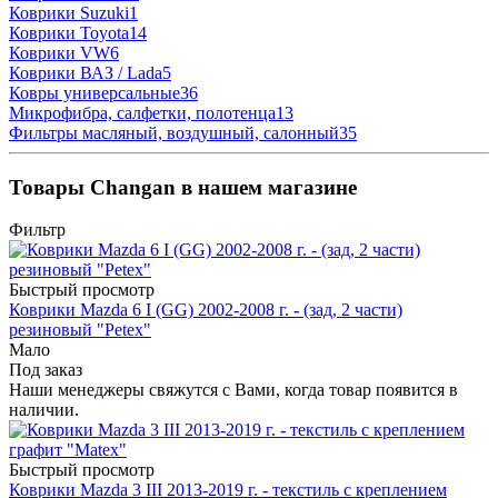
Коврики Suzuki
1
Коврики Toyota
14
Коврики VW
6
Коврики ВАЗ / Lada
5
Ковры универсальные
36
Микрофибра, салфетки, полотенца
13
Фильтры масляный, воздушный, салонный
35
Товары Changan в нашем магазине
Фильтр
Быстрый просмотр
Коврики Mazda 6 I (GG) 2002-2008 г. - (зад, 2 части)
резиновый "Petex"
Мало
Под заказ
Наши менеджеры свяжутся с Вами, когда товар появится в
наличии.
Быстрый просмотр
Коврики Mazda 3 III 2013-2019 г. - текстиль с креплением