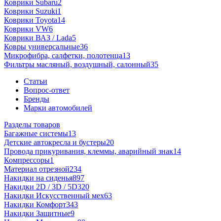
Коврики Subaru
2
Коврики Suzuki
1
Коврики Toyota
14
Коврики VW
6
Коврики ВАЗ / Lada
5
Ковры универсальные
36
Микрофибра, салфетки, полотенца
13
Фильтры масляный, воздушный, салонный
35
Статьи
Вопрос-ответ
Бренды
Марки автомобилей
Разделы товаров
Багажные системы
13
Детские автокресла и бустеры
20
Провода прикуривания, клеммы, аварийный знак
14
Компрессоры
1
Материал отрезной
234
Накидки на сиденья
897
Накидки 2D / 3D / 5D
320
Накидки Искусственный мех
63
Накидки Комфорт
343
Накидки Защитные
9