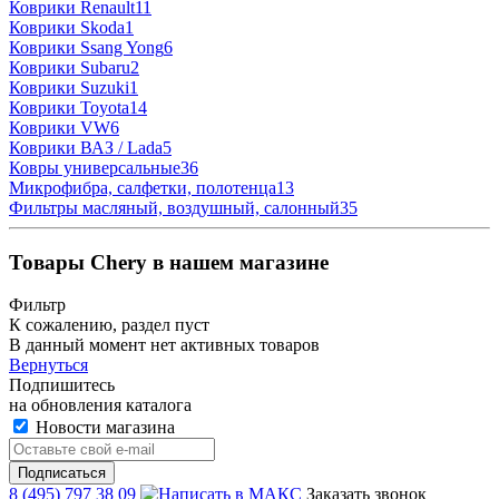
Коврики Renault
11
Коврики Skoda
1
Коврики Ssang Yong
6
Коврики Subaru
2
Коврики Suzuki
1
Коврики Toyota
14
Коврики VW
6
Коврики ВАЗ / Lada
5
Ковры универсальные
36
Микрофибра, салфетки, полотенца
13
Фильтры масляный, воздушный, салонный
35
Товары Chery в нашем магазине
Фильтр
К сожалению, раздел пуст
В данный момент нет активных товаров
Вернуться
Подпишитесь
на обновления каталога
Новости магазина
8 (495) 797 38 09
Заказать звонок