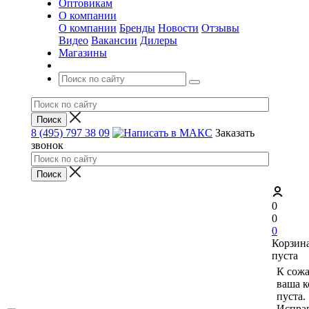
Оптовикам
О компании
О компании
Бренды
Новости
Отзывы
Видео
Вакансии
Дилеры
Магазины
8 (495) 797 38 09
Заказать
звонок
0
0
0
Корзин
пуста
К сож
ваша к
пуста.
Исправ