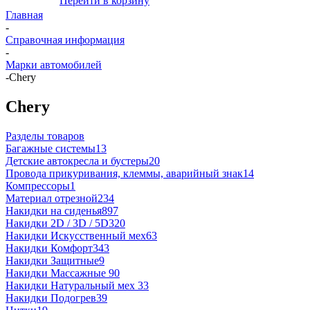
Перейти в корзину
Главная
-
Справочная информация
-
Марки автомобилей
-
Chery
Chery
Разделы товаров
Багажные системы
13
Детские автокресла и бустеры
20
Провода прикуривания, клеммы, аварийный знак
14
Компрессоры
1
Материал отрезной
234
Накидки на сиденья
897
Накидки 2D / 3D / 5D
320
Накидки Искусственный мех
63
Накидки Комфорт
343
Накидки Защитные
9
Накидки Массажные
90
Накидки Натуральный мех
33
Накидки Подогрев
39