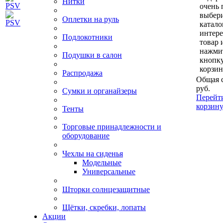
Нитки
очень 
выбери
Оплетки на руль
катало
интер
Подлокотники
товар 
нажми
Подушки в салон
кнопк
корзин
Распродажа
Общая 
руб.
Сумки и органайзеры
Перейт
корзин
Тенты
Торговые принадлежности и
оборудование
Чехлы на сиденья
Модельные
Универсальные
Шторки солнцезащитные
Щётки, скребки, лопаты
Акции