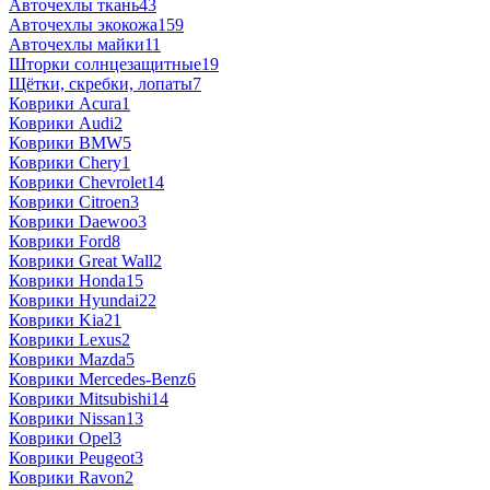
Авточехлы ткань
43
Авточехлы экокожа
159
Авточехлы майки
11
Шторки солнцезащитные
19
Щётки, скребки, лопаты
7
Коврики Acura
1
Коврики Audi
2
Коврики BMW
5
Коврики Chery
1
Коврики Chevrolet
14
Коврики Citroen
3
Коврики Daewoo
3
Коврики Ford
8
Коврики Great Wall
2
Коврики Honda
15
Коврики Hyundai
22
Коврики Kia
21
Коврики Lexus
2
Коврики Mazda
5
Коврики Mercedes-Benz
6
Коврики Mitsubishi
14
Коврики Nissan
13
Коврики Opel
3
Коврики Peugeot
3
Коврики Ravon
2