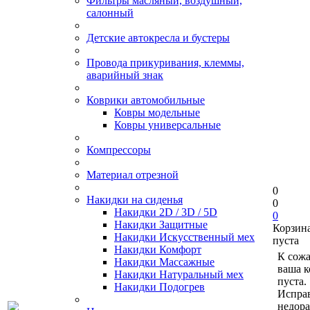
Фильтры масляный, воздушный,
салонный
Детские автокресла и бустеры
Провода прикуривания, клеммы,
аварийный знак
Коврики автомобильные
Ковры модельные
Ковры универсальные
Компрессоры
Материал отрезной
0
Накидки на сиденья
0
Накидки 2D / 3D / 5D
0
Накидки Защитные
Корзин
Накидки Искусственный мех
пуста
Накидки Комфорт
К сож
Накидки Массажные
ваша к
Накидки Натуральный мех
пуста.
Накидки Подогрев
Исправ
недор