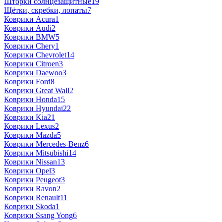
Шторки солнцезащитные
19
Щётки, скребки, лопаты
7
Коврики Acura
1
Коврики Audi
2
Коврики BMW
5
Коврики Chery
1
Коврики Chevrolet
14
Коврики Citroen
3
Коврики Daewoo
3
Коврики Ford
8
Коврики Great Wall
2
Коврики Honda
15
Коврики Hyundai
22
Коврики Kia
21
Коврики Lexus
2
Коврики Mazda
5
Коврики Mercedes-Benz
6
Коврики Mitsubishi
14
Коврики Nissan
13
Коврики Opel
3
Коврики Peugeot
3
Коврики Ravon
2
Коврики Renault
11
Коврики Skoda
1
Коврики Ssang Yong
6