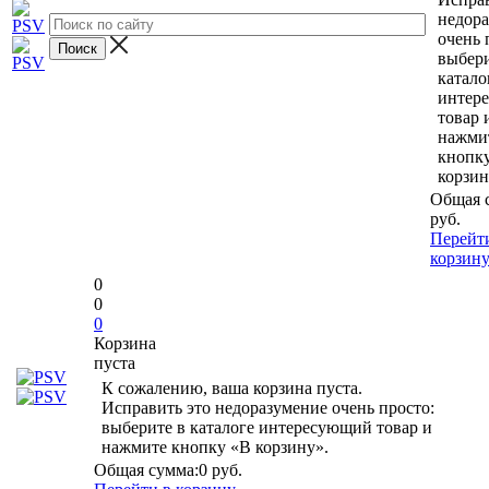
недор
очень 
выбери
катало
интер
товар 
нажми
кнопк
корзин
Общая 
руб.
Перейт
корзин
0
0
0
Корзина
пуста
К сожалению, ваша корзина пуста.
Исправить это недоразумение очень просто:
выберите в каталоге интересующий товар и
нажмите кнопку «В корзину».
Общая сумма:
0 руб.