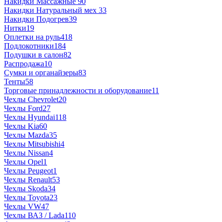
Накидки Массажные
90
Накидки Натуральный мех
33
Накидки Подогрев
39
Нитки
19
Оплетки на руль
418
Подлокотники
184
Подушки в салон
82
Распродажа
10
Сумки и органайзеры
83
Тенты
58
Торговые принадлежности и оборудование
11
Чехлы Chevrolet
20
Чехлы Ford
27
Чехлы Hyundai
118
Чехлы Kia
60
Чехлы Mazda
35
Чехлы Mitsubishi
4
Чехлы Nissan
4
Чехлы Opel
1
Чехлы Peugeot
1
Чехлы Renault
53
Чехлы Skoda
34
Чехлы Toyota
23
Чехлы VW
47
Чехлы ВАЗ / Lada
110