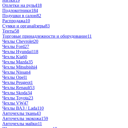
Нитки
19
Оплетки на руль
418
Подлокотники
184
Подушки в салон
82
Распродажа
10
Сумки и органайзеры
83
Тенты
58
Торговые принадлежности и оборудование
11
Чехлы Chevrolet
20
Чехлы Ford
27
Чехлы Hyundai
118
Чехлы Kia
60
Чехлы Mazda
35
Чехлы Mitsubishi
4
Чехлы Nissan
4
Чехлы Opel
1
Чехлы Peugeot
1
Чехлы Renault
53
Чехлы Skoda
34
Чехлы Toyota
23
Чехлы VW
47
Чехлы ВАЗ / Lada
110
Авточехлы ткань
43
Авточехлы экокожа
159
Авточехлы майки
11