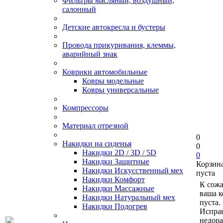
Фильтры масляный, воздушный,
салонный
Детские автокресла и бустеры
Провода прикуривания, клеммы,
аварийный знак
Коврики автомобильные
Ковры модельные
Ковры универсальные
Компрессоры
Материал отрезной
0
Накидки на сиденья
0
Накидки 2D / 3D / 5D
0
Накидки Защитные
Корзин
Накидки Искусственный мех
пуста
Накидки Комфорт
К сож
Накидки Массажные
ваша к
Накидки Натуральный мех
пуста.
Накидки Подогрев
Исправ
недор