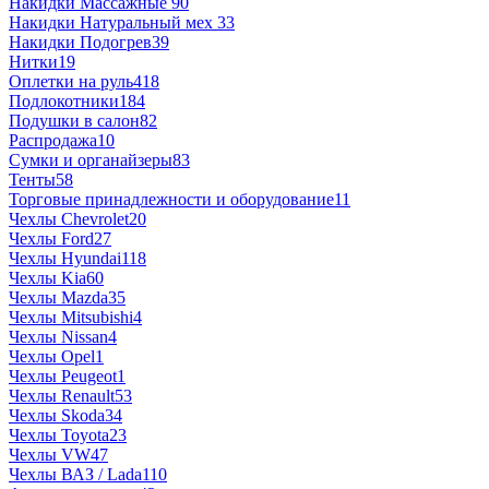
Накидки Массажные
90
Накидки Натуральный мех
33
Накидки Подогрев
39
Нитки
19
Оплетки на руль
418
Подлокотники
184
Подушки в салон
82
Распродажа
10
Сумки и органайзеры
83
Тенты
58
Торговые принадлежности и оборудование
11
Чехлы Chevrolet
20
Чехлы Ford
27
Чехлы Hyundai
118
Чехлы Kia
60
Чехлы Mazda
35
Чехлы Mitsubishi
4
Чехлы Nissan
4
Чехлы Opel
1
Чехлы Peugeot
1
Чехлы Renault
53
Чехлы Skoda
34
Чехлы Toyota
23
Чехлы VW
47
Чехлы ВАЗ / Lada
110