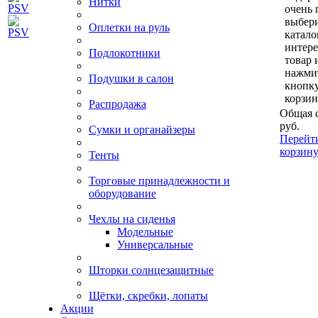
Нитки
очень 
выбери
Оплетки на руль
катало
интер
Подлокотники
товар 
нажми
Подушки в салон
кнопк
корзин
Распродажа
Общая 
руб.
Сумки и органайзеры
Перейт
корзин
Тенты
Торговые принадлежности и
оборудование
Чехлы на сиденья
Модельные
Универсальные
Шторки солнцезащитные
Щётки, скребки, лопаты
Акции