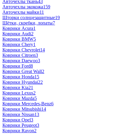
Авточехлы ткань
43
Авточехлы экокожа
159
Авточехлы майки
11
Шторки солнцезащитные
19
Щётки, скребки, лопаты
7
Коврики Acura
1
Коврики Audi
2
Коврики BMW
5
Коврики Chery
1
Коврики Chevrolet
14
Коврики Citroen
3
Коврики Daewoo
3
Коврики Ford
8
Коврики Great Wall
2
Коврики Honda
15
Коврики Hyundai
22
Коврики Kia
21
Коврики Lexus
2
Коврики Mazda
5
Коврики Mercedes-Benz
6
Коврики Mitsubishi
14
Коврики Nissan
13
Коврики Opel
3
Коврики Peugeot
3
Коврики Ravon
2