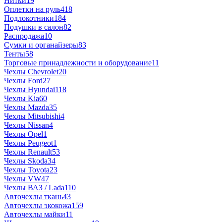
Нитки
19
Оплетки на руль
418
Подлокотники
184
Подушки в салон
82
Распродажа
10
Сумки и органайзеры
83
Тенты
58
Торговые принадлежности и оборудование
11
Чехлы Chevrolet
20
Чехлы Ford
27
Чехлы Hyundai
118
Чехлы Kia
60
Чехлы Mazda
35
Чехлы Mitsubishi
4
Чехлы Nissan
4
Чехлы Opel
1
Чехлы Peugeot
1
Чехлы Renault
53
Чехлы Skoda
34
Чехлы Toyota
23
Чехлы VW
47
Чехлы ВАЗ / Lada
110
Авточехлы ткань
43
Авточехлы экокожа
159
Авточехлы майки
11