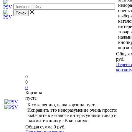
недор
очень 
выбери
катало
интер
товар 
нажми
кнопк
корзин
Общая 
руб.
Перейт
корзин
0
0
0
Корзина
пуста
К сожалению, ваша корзина пуста.
Исправить это недоразумение очень просто:
выберите в каталоге интересующий товар и
нажмите кнопку «В корзину».
Общая сумма:
0 руб.