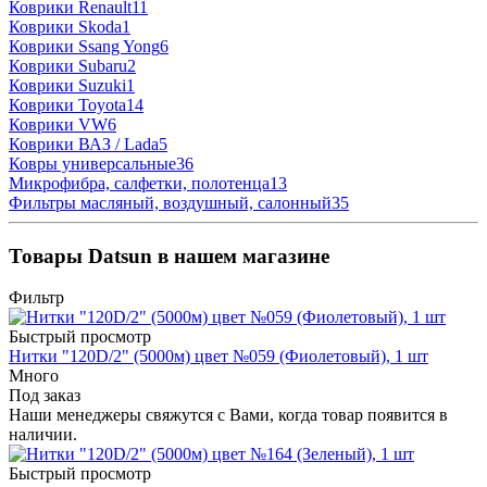
Коврики Renault
11
Коврики Skoda
1
Коврики Ssang Yong
6
Коврики Subaru
2
Коврики Suzuki
1
Коврики Toyota
14
Коврики VW
6
Коврики ВАЗ / Lada
5
Ковры универсальные
36
Микрофибра, салфетки, полотенца
13
Фильтры масляный, воздушный, салонный
35
Товары Datsun в нашем магазине
Фильтр
Быстрый просмотр
Нитки "120D/2" (5000м) цвет №059 (Фиолетовый), 1 шт
Много
Под заказ
Наши менеджеры свяжутся с Вами, когда товар появится в
наличии.
Быстрый просмотр