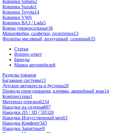
Коврики Subaru
2
Коврики Suzuki
1
Коврики Toyota
14
Коврики VW
6
Коврики ВАЗ / Lada
5
Ковры универсальные
36
Микрофибра, салфетки, полотенца
13
Фильтры масляный, воздушный, салонный
35
Статьи
Вопрос-ответ
Бренды
Марки автомобилей
Разделы товаров
Багажные системы
13
Детские автокресла и бустеры
20
Провода прикуривания, клеммы, аварийный знак
14
Компрессоры
1
Материал отрезной
234
Накидки на сиденья
897
Накидки 2D / 3D / 5D
320
Накидки Искусственный мех
63
Накидки Комфорт
343
Накидки Защитные
9