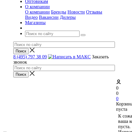
Оптовикам
О компании
О компании
Бренды
Новости
Отзывы
Видео
Вакансии
Дилеры
Магазины
8 (495) 797 38 09
Заказать
звонок
0
0
0
Корзин
пуста
К сож
ваша к
пуста.
Исправ