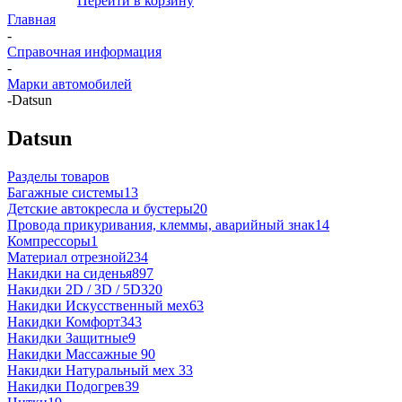
Перейти в корзину
Главная
-
Справочная информация
-
Марки автомобилей
-
Datsun
Datsun
Разделы товаров
Багажные системы
13
Детские автокресла и бустеры
20
Провода прикуривания, клеммы, аварийный знак
14
Компрессоры
1
Материал отрезной
234
Накидки на сиденья
897
Накидки 2D / 3D / 5D
320
Накидки Искусственный мех
63
Накидки Комфорт
343
Накидки Защитные
9
Накидки Массажные
90
Накидки Натуральный мех
33
Накидки Подогрев
39