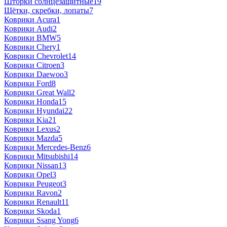
Шторки солнцезащитные
19
Щётки, скребки, лопаты
7
Коврики Acura
1
Коврики Audi
2
Коврики BMW
5
Коврики Chery
1
Коврики Chevrolet
14
Коврики Citroen
3
Коврики Daewoo
3
Коврики Ford
8
Коврики Great Wall
2
Коврики Honda
15
Коврики Hyundai
22
Коврики Kia
21
Коврики Lexus
2
Коврики Mazda
5
Коврики Mercedes-Benz
6
Коврики Mitsubishi
14
Коврики Nissan
13
Коврики Opel
3
Коврики Peugeot
3
Коврики Ravon
2
Коврики Renault
11
Коврики Skoda
1
Коврики Ssang Yong
6