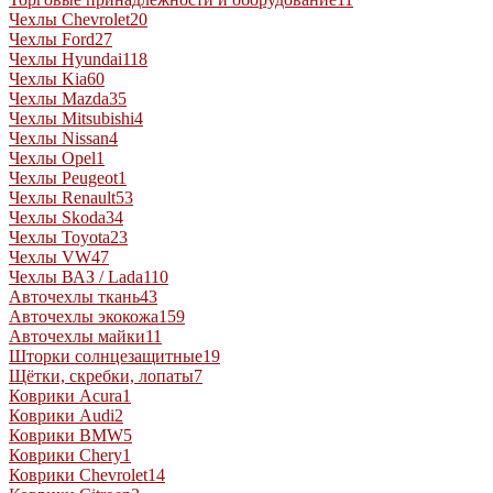
Чехлы Chevrolet
20
Чехлы Ford
27
Чехлы Hyundai
118
Чехлы Kia
60
Чехлы Mazda
35
Чехлы Mitsubishi
4
Чехлы Nissan
4
Чехлы Opel
1
Чехлы Peugeot
1
Чехлы Renault
53
Чехлы Skoda
34
Чехлы Toyota
23
Чехлы VW
47
Чехлы ВАЗ / Lada
110
Авточехлы ткань
43
Авточехлы экокожа
159
Авточехлы майки
11
Шторки солнцезащитные
19
Щётки, скребки, лопаты
7
Коврики Acura
1
Коврики Audi
2
Коврики BMW
5
Коврики Chery
1
Коврики Chevrolet
14