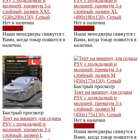
PSV с подкладкой и
PSV с подкладкой и
молнией, премиум 3-х
молнией, премиум 3-х
слойный, размер XXL
слойный, размер XL
(530x200x150), Серый
(490x180x150), Серый
Нет в наличии
Нет в наличии
Под заказ
Под заказ
Наши менеджеры свяжутся с
Наши менеджеры свяжутся с
Вами, когда товар появится в
Вами, когда товар появится в
наличии.
наличии.
Быстрый просмотр
Тент на машину для седана
PSV с подкладкой и
молнией, премиум 3-х
слойный, размер M
Быстрый просмотр
(450x175x150), Серый
Тент на машину для седана
Нет в наличии
PSV с подкладкой и
Под заказ
молнией, премиум 3-х
Наши менеджеры свяжутся с
слойный, размер L
Вами, когда товар появится в