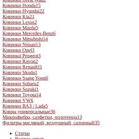
Коврики Honda
15
Коврики Hyundai
22
Коврики Kia
21
Коврики Lexus
2
Коврики Mazda
5
Коврики Mercedes-Benz
6
Коврики Mitsubishi
14
Коврики Nissan
13
Коврики Opel
3
Коврики Peugeot
3
Коврики Ravon
2
Коврики Renault
11
Коврики Skoda
1
Коврики Ssang Yong
6
Коврики Subaru
2
Коврики Suzuki
1
Коврики Toyota
14
Коврики VW
6
Коврики ВАЗ / Lada
5
Ковры универсальные
36
Микрофибра, салфетки, полотенца
13
Фильтры масляный, воздушный, салонный
35
Статьи
Вопрос-ответ