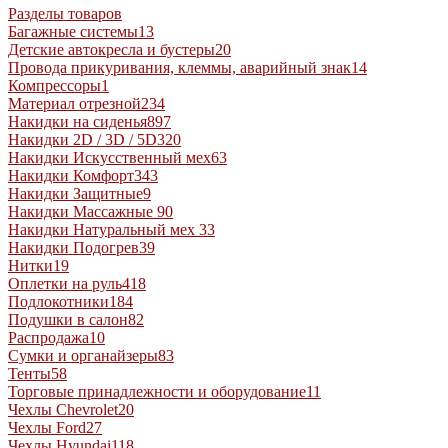
Разделы товаров
Багажные системы
13
Детские автокресла и бустеры
20
Провода прикуривания, клеммы, аварийный знак
14
Компрессоры
1
Материал отрезной
234
Накидки на сиденья
897
Накидки 2D / 3D / 5D
320
Накидки Искусственный мех
63
Накидки Комфорт
343
Накидки Защитные
9
Накидки Массажные
90
Накидки Натуральный мех
33
Накидки Подогрев
39
Нитки
19
Оплетки на руль
418
Подлокотники
184
Подушки в салон
82
Распродажа
10
Сумки и органайзеры
83
Тенты
58
Торговые принадлежности и оборудование
11
Чехлы Chevrolet
20
Чехлы Ford
27
Чехлы Hyundai
118