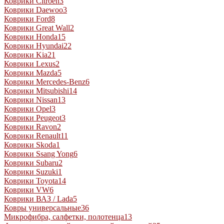
Коврики Citroen
3
Коврики Daewoo
3
Коврики Ford
8
Коврики Great Wall
2
Коврики Honda
15
Коврики Hyundai
22
Коврики Kia
21
Коврики Lexus
2
Коврики Mazda
5
Коврики Mercedes-Benz
6
Коврики Mitsubishi
14
Коврики Nissan
13
Коврики Opel
3
Коврики Peugeot
3
Коврики Ravon
2
Коврики Renault
11
Коврики Skoda
1
Коврики Ssang Yong
6
Коврики Subaru
2
Коврики Suzuki
1
Коврики Toyota
14
Коврики VW
6
Коврики ВАЗ / Lada
5
Ковры универсальные
36
Микрофибра, салфетки, полотенца
13