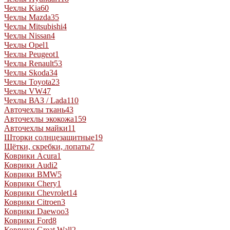
Чехлы Kia
60
Чехлы Mazda
35
Чехлы Mitsubishi
4
Чехлы Nissan
4
Чехлы Opel
1
Чехлы Peugeot
1
Чехлы Renault
53
Чехлы Skoda
34
Чехлы Toyota
23
Чехлы VW
47
Чехлы ВАЗ / Lada
110
Авточехлы ткань
43
Авточехлы экокожа
159
Авточехлы майки
11
Шторки солнцезащитные
19
Щётки, скребки, лопаты
7
Коврики Acura
1
Коврики Audi
2
Коврики BMW
5
Коврики Chery
1
Коврики Chevrolet
14
Коврики Citroen
3
Коврики Daewoo
3
Коврики Ford
8
Коврики Great Wall
2