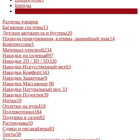
Бренды
Марки автомобилей
Разделы товаров
Багажные системы
13
Детские автокресла и бустеры
20
Провода прикуривания, клеммы, аварийный знак
14
Компрессоры
1
Материал отрезной
234
Накидки на сиденья
897
Накидки 2D / 3D / 5D
320
Накидки Искусственный мех
63
Накидки Комфорт
343
Накидки Защитные
9
Накидки Массажные
90
Накидки Натуральный мех
33
Накидки Подогрев
39
Нитки
19
Оплетки на руль
418
Подлокотники
184
Подушки в салон
82
Распродажа
10
Сумки и органайзеры
83
Тенты
58
Торговые принадлежности и оборудование
11