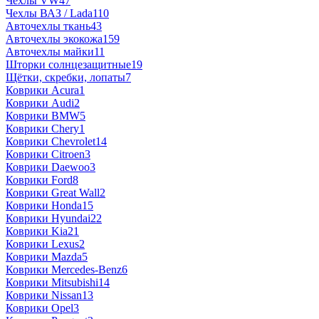
Чехлы VW
47
Чехлы ВАЗ / Lada
110
Авточехлы ткань
43
Авточехлы экокожа
159
Авточехлы майки
11
Шторки солнцезащитные
19
Щётки, скребки, лопаты
7
Коврики Acura
1
Коврики Audi
2
Коврики BMW
5
Коврики Chery
1
Коврики Chevrolet
14
Коврики Citroen
3
Коврики Daewoo
3
Коврики Ford
8
Коврики Great Wall
2
Коврики Honda
15
Коврики Hyundai
22
Коврики Kia
21
Коврики Lexus
2
Коврики Mazda
5
Коврики Mercedes-Benz
6
Коврики Mitsubishi
14
Коврики Nissan
13
Коврики Opel
3