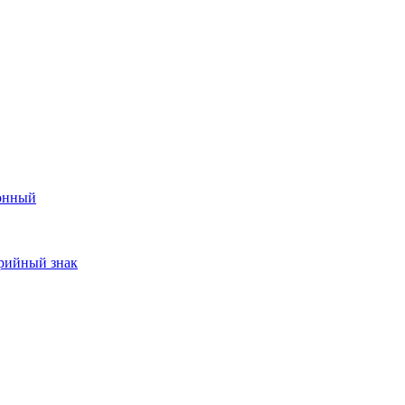
онный
арийный знак