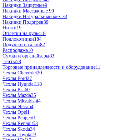
Накидки Защитные
9
Накидки Массажные
90
Накидки Натуральный мех
33
Накидки Подогрев
39
Нитки
19
Оплетки на руль
418
Подлокотники
184
Подушки в салон
82
Распродажа
10
Сумки и органайзеры
83
Тенты
58
Торговые принадлежности и оборудование
11
Чехлы Chevrolet
20
Чехлы Ford
27
Чехлы Hyundai
118
Чехлы Kia
60
Чехлы Mazda
35
Чехлы Mitsubishi
4
Чехлы Nissan
4
Чехлы Opel
1
Чехлы Peugeot
1
Чехлы Renault
53
Чехлы Skoda
34
Чехлы Toyota
23