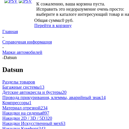
К сожалению, ваша корзина пуста.
Исправить это недоразумение очень просто:
выберите в каталоге интересующий товар и н
Общая сумма:
0 руб.
Перейти в корзину
Главная
-
Справочная информация
-
Марки автомобилей
-
Datsun
Datsun
Разделы товаров
Багажные системы
13
Детские автокресла и бустеры
20
Провода прикуривания, клеммы, аварийный знак
14
Компрессоры
1
Материал отрезной
234
Накидки на сиденья
897
Накидки 2D / 3D / 5D
320
Накидки Искусственный мех
63
Накидки Комфорт
343