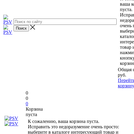
ваша к
пуста.
Исправ
недор
очень 
выбери
катало
интер
товар 
нажми
кнопк
корзин
Общая 
руб.
Перейт
корзин
0
0
0
Корзина
пуста
К сожалению, ваша корзина пуста.
Исправить это недоразумение очень просто:
выберите в каталоге интересующий товар и