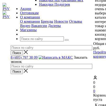
Накидки Натуральный мех
Исправ
Накидки Подогрев
недор
Акции
очень 
Оптовикам
выбери
О компании
катало
О компании
Бренды
Новости
Отзывы
интер
Видео
Вакансии
Дилеры
товар 
Магазины
нажми
кнопк
корзин
Общая 
руб.
Перейт
корзин
8 (495) 797 38 09
Заказать
звонок
0
0
0
Корзин
пуста
К сож