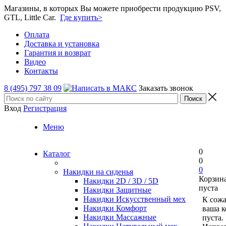
Магазины, в которых Вы можете приобрести продукцию PSV,
GTL, Little Car.
Где купить>
Оплата
Доставка и установка
Гарантия и возврат
Видео
Контакты
8 (495) 797 38 09
Заказать звонок
Вход
Регистрация
Меню
0
Каталог
0
0
Накидки на сиденья
Корзин
Накидки 2D / 3D / 5D
пуста
Накидки Защитные
Накидки Искусственный мех
К сож
Накидки Комфорт
ваша к
Накидки Массажные
пуста.