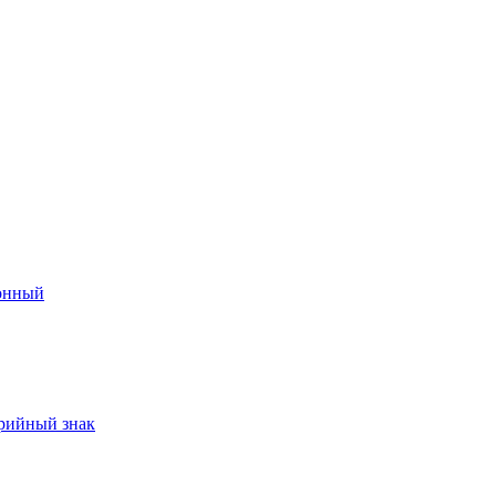
онный
арийный знак