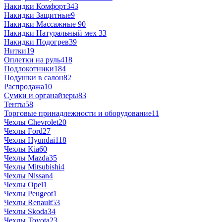
Накидки Комфорт
343
Накидки Защитные
9
Накидки Массажные
90
Накидки Натуральный мех
33
Накидки Подогрев
39
Нитки
19
Оплетки на руль
418
Подлокотники
184
Подушки в салон
82
Распродажа
10
Сумки и органайзеры
83
Тенты
58
Торговые принадлежности и оборудование
11
Чехлы Chevrolet
20
Чехлы Ford
27
Чехлы Hyundai
118
Чехлы Kia
60
Чехлы Mazda
35
Чехлы Mitsubishi
4
Чехлы Nissan
4
Чехлы Opel
1
Чехлы Peugeot
1
Чехлы Renault
53
Чехлы Skoda
34
Чехлы Toyota
23