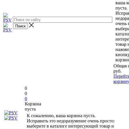
ваша к
пуста.
Исправ
недор
очень 
выбери
катало
интер
товар 
нажми
кнопк
корзин
Общая 
руб.
Перейт
корзин
0
0
0
Корзина
пуста
К сожалению, ваша корзина пуста.
Исправить это недоразумение очень просто:
выберите в каталоге интересующий товар и