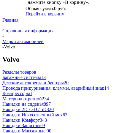
нажмите кнопку «В корзину».
Общая сумма:
0 руб.
Перейти в корзину
Главная
-
Справочная информация
-
Марки автомобилей
-
Volvo
Volvo
Разделы товаров
Багажные системы
13
Детские автокресла и бустеры
20
Провода прикуривания, клеммы, аварийный знак
14
Компрессоры
1
Материал отрезной
234
Накидки на сиденья
897
Накидки 2D / 3D / 5D
320
Накидки Искусственный мех
63
Накидки Комфорт
343
Накидки Защитные
9
Накидки Массажные
90