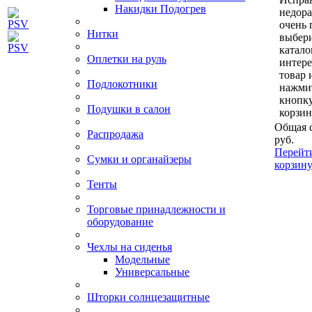
Накидки Подогрев
недор
очень 
Нитки
выбери
катало
Оплетки на руль
интер
товар 
Подлокотники
нажми
кнопк
Подушки в салон
корзин
Общая 
Распродажа
руб.
Перейт
Сумки и органайзеры
корзин
Тенты
Торговые принадлежности и
оборудование
Чехлы на сиденья
Модельные
Универсальные
Шторки солнцезащитные