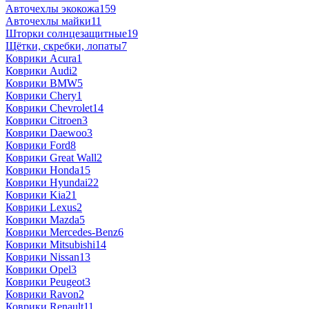
Авточехлы экокожа
159
Авточехлы майки
11
Шторки солнцезащитные
19
Щётки, скребки, лопаты
7
Коврики Acura
1
Коврики Audi
2
Коврики BMW
5
Коврики Chery
1
Коврики Chevrolet
14
Коврики Citroen
3
Коврики Daewoo
3
Коврики Ford
8
Коврики Great Wall
2
Коврики Honda
15
Коврики Hyundai
22
Коврики Kia
21
Коврики Lexus
2
Коврики Mazda
5
Коврики Mercedes-Benz
6
Коврики Mitsubishi
14
Коврики Nissan
13
Коврики Opel
3
Коврики Peugeot
3
Коврики Ravon
2
Коврики Renault
11