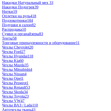
Накидки Натуральный мех
33
Накидки Подогрев
39
Нитки
19
Оплетки на руль
418
Подлокотники
184
Подушки в салон
82
Распродажа
10
Сумки и органайзеры
83
Тенты
58
Торговые принадлежности и оборудование
11
Чехлы Chevrolet
20
Чехлы Ford
27
Чехлы Hyundai
118
Чехлы Kia
60
Чехлы Mazda
35
Чехлы Mitsubishi
4
Чехлы Nissan
4
Чехлы Opel
1
Чехлы Peugeot
1
Чехлы Renault
53
Чехлы Skoda
34
Чехлы Toyota
23
Чехлы VW
47
Чехлы ВАЗ / Lada
110
Авточехлы ткань
43