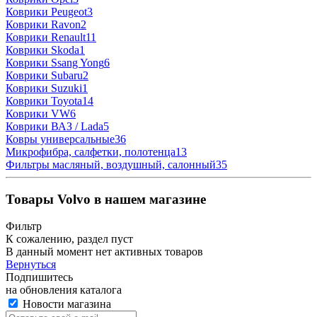
Коврики Peugeot
3
Коврики Ravon
2
Коврики Renault
11
Коврики Skoda
1
Коврики Ssang Yong
6
Коврики Subaru
2
Коврики Suzuki
1
Коврики Toyota
14
Коврики VW
6
Коврики ВАЗ / Lada
5
Ковры универсальные
36
Микрофибра, салфетки, полотенца
13
Фильтры масляный, воздушный, салонный
35
Товары Volvo в нашем магазине
Фильтр
К сожалению, раздел пуст
В данный момент нет активных товаров
Вернуться
Подпишитесь
на обновления каталога
Новости магазина