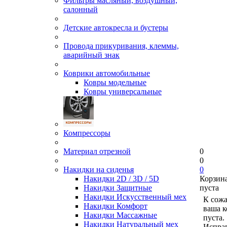
Фильтры масляный, воздушный,
салонный
Детские автокресла и бустеры
Провода прикуривания, клеммы,
аварийный знак
Коврики автомобильные
Ковры модельные
Ковры универсальные
Компрессоры
Материал отрезной
0
0
Накидки на сиденья
0
Накидки 2D / 3D / 5D
Корзин
Накидки Защитные
пуста
Накидки Искусственный мех
К сож
Накидки Комфорт
ваша к
Накидки Массажные
пуста.
Накидки Натуральный мех
Исправ