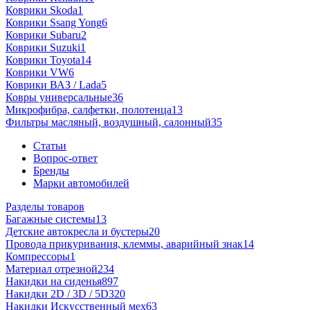
Коврики Skoda
1
Коврики Ssang Yong
6
Коврики Subaru
2
Коврики Suzuki
1
Коврики Toyota
14
Коврики VW
6
Коврики ВАЗ / Lada
5
Ковры универсальные
36
Микрофибра, салфетки, полотенца
13
Фильтры масляный, воздушный, салонный
35
Статьи
Вопрос-ответ
Бренды
Марки автомобилей
Разделы товаров
Багажные системы
13
Детские автокресла и бустеры
20
Провода прикуривания, клеммы, аварийный знак
14
Компрессоры
1
Материал отрезной
234
Накидки на сиденья
897
Накидки 2D / 3D / 5D
320
Накидки Искусственный мех
63