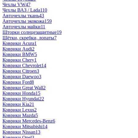
Чехлы VW
47
Чехлы ВАЗ / Lada
110
Авточехлы ткань
43
Авточехлы экокожа
159
Авточехлы майки
11
Шторки солнцезащитные
19
Щётки, скребки, лопаты
7
Коврики Acura
1
Коврики Audi
2
Коврики BMW
5
Коврики Chery
1
Коврики Chevrolet
14
Коврики Citroen
3
Коврики Daewoo
3
Коврики Ford
8
Коврики Great Wall
2
Коврики Honda
15
Коврики Hyundai
22
Коврики Kia
21
Коврики Lexus
2
Коврики Mazda
5
Коврики Mercedes-Benz
6
Коврики Mitsubishi
14
Коврики Nissan
13
Коврики Opel
3