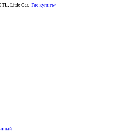
L, Little Car.
Где купить>
онный