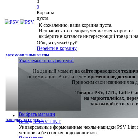
0
0
Корзина
пуста
К сожалению, ваша корзина пуста.
Исправить это недоразумение очень просто:
выберите в каталоге интересующий товар и н
Общая сумма:
0 руб.
Перейти в корзину
АВТОМОБИЛЬНЫЕ ЧЕХЛЫ
Уважаемые пользователи!
На данный момент
на сайте проводятся технич
оптимизации.
В связи с чем
временно
недоступно 
Приносим свои извинения за д
Товары PSV, GTL, Little C
на маркетплейсах,
пере
заказывайте то,
что 
Выбрать магазин
НАКИДКИ НА СИДЕНЬЯ
Накидки PSV LINT
Универсальные формованные чехлы-накидки PSV Lint 
установка без снятия подголовников