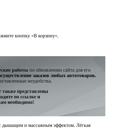
ажмите кнопку «В корзину».
еские работы
по обновлению сайта для его
осуществление заказов любых автотоваров
.
оставленные неудобства.
ar также представлены
ходите по ссылке и
вам необходимо!
с дышащим и массажным эффектом. Лёгкая