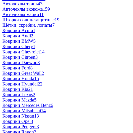
Авточехлы ткань
43
Авточехлы экокожа
159
Авточехлы майки
11
Шторки солнцезащитные
19
Щётки, скребки, лопаты
7
Коврики Acura
1
Коврики Audi
2
Коврики BMW
5
Коврики Chery
1
Коврики Chevrolet
14
Коврики Citroen
3
Коврики Daewoo
3
Коврики Ford
8
Коврики Great Wall
2
Коврики Honda
15
Коврики Hyundai
22
Коврики Kia
21
Коврики Lexus
2
Коврики Mazda
5
Коврики Mercedes-Benz
6
Коврики Mitsubishi
14
Коврики Nissan
13
Коврики Opel
3
Коврики Peugeot
3
Коврики Ravon
2