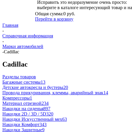
Исправить это недоразумение очень просто:
выберите в каталоге интересующий товар и н
Общая сумма:
0 руб.
Перейти в корзину
Главная
-
Справочная информация
-
Марки автомобилей
-
Cadillac
Cadillac
Разделы товаров
Багажные системы
13
Детские автокресла и бустеры
20
Провода прикуривания, клеммы, аварийный знак
14
Компрессоры
1
Материал отрезной
234
Накидки на сиденья
897
Накидки 2D / 3D / 5D
320
Накидки Искусственный мех
63
Накидки Комфорт
343
Накидки Защитные
9