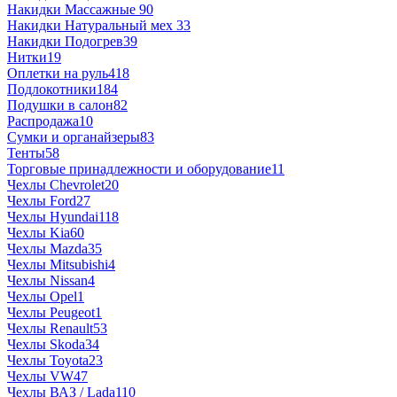
Накидки Массажные
90
Накидки Натуральный мех
33
Накидки Подогрев
39
Нитки
19
Оплетки на руль
418
Подлокотники
184
Подушки в салон
82
Распродажа
10
Сумки и органайзеры
83
Тенты
58
Торговые принадлежности и оборудование
11
Чехлы Chevrolet
20
Чехлы Ford
27
Чехлы Hyundai
118
Чехлы Kia
60
Чехлы Mazda
35
Чехлы Mitsubishi
4
Чехлы Nissan
4
Чехлы Opel
1
Чехлы Peugeot
1
Чехлы Renault
53
Чехлы Skoda
34
Чехлы Toyota
23
Чехлы VW
47
Чехлы ВАЗ / Lada
110