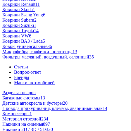
Коврики Renault
11
Коврики Skoda
1
Коврики Ssang Yong
6
Коврики Subaru
2
Коврики Suzuki
1
Коврики Toyota
14
Коврики VW
6
Коврики ВАЗ / Lada
5
Ковры универсальные
36
Микрофибра, салфетки, полотенца
13
Фильтры масляный, воздушный, салонный
35
Статьи
Вопрос-ответ
Бренды
Марки автомобилей
Разделы товаров
Багажные системы
13
Детские автокресла и бустеры
20
Провода прикуривания, клеммы, аварийный знак
14
Компрессоры
1
Материал отрезной
234
Накидки на сиденья
897
Накидки 2D / 3D / 5D
320