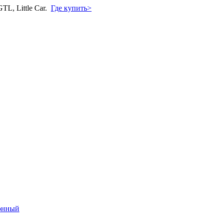
L, Little Car.
Где купить>
онный