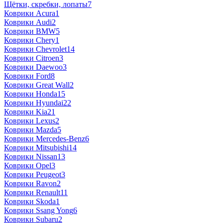
Щётки, скребки, лопаты
7
Коврики Acura
1
Коврики Audi
2
Коврики BMW
5
Коврики Chery
1
Коврики Chevrolet
14
Коврики Citroen
3
Коврики Daewoo
3
Коврики Ford
8
Коврики Great Wall
2
Коврики Honda
15
Коврики Hyundai
22
Коврики Kia
21
Коврики Lexus
2
Коврики Mazda
5
Коврики Mercedes-Benz
6
Коврики Mitsubishi
14
Коврики Nissan
13
Коврики Opel
3
Коврики Peugeot
3
Коврики Ravon
2
Коврики Renault
11
Коврики Skoda
1
Коврики Ssang Yong
6
Коврики Subaru
2