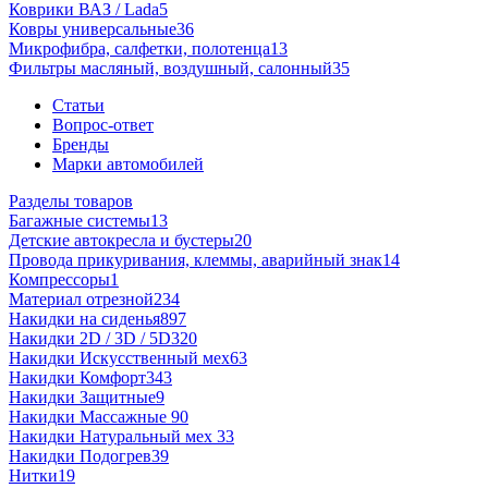
Коврики ВАЗ / Lada
5
Ковры универсальные
36
Микрофибра, салфетки, полотенца
13
Фильтры масляный, воздушный, салонный
35
Статьи
Вопрос-ответ
Бренды
Марки автомобилей
Разделы товаров
Багажные системы
13
Детские автокресла и бустеры
20
Провода прикуривания, клеммы, аварийный знак
14
Компрессоры
1
Материал отрезной
234
Накидки на сиденья
897
Накидки 2D / 3D / 5D
320
Накидки Искусственный мех
63
Накидки Комфорт
343
Накидки Защитные
9
Накидки Массажные
90
Накидки Натуральный мех
33
Накидки Подогрев
39
Нитки
19