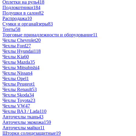
Оплетки на руль
418
Подлокотники
184
Подушки в салон
82
Распродажа
10
Сумки и органайзеры
83
Тенты
58
Торговые принадлежности и оборудование
11
Чехлы Chevrolet
20
Чехлы Ford
27
Чехлы Hyundai
118
Чехлы Kia
60
Чехлы Mazda
35
Чехлы Mitsubishi
4
Чехлы Nissan
4
Чехлы Opel
1
Чехлы Peugeot
1
Чехлы Renault
53
Чехлы Skoda
34
Чехлы Toyota
23
Чехлы VW
47
Чехлы ВАЗ / Lada
110
Авточехлы ткань
43
Авточехлы экокожа
159
Авточехлы майки
11
Шторки солнцезащитные
19