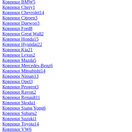
Коврики BMW
5
Коврики Chery
1
Коврики Chevrolet
14
Коврики Citroen
3
Коврики Daewoo
3
Коврики Ford
8
Коврики Great Wall
2
Коврики Honda
15
Коврики Hyundai
22
Коврики Kia
21
Коврики Lexus
2
Коврики Mazda
5
Коврики Mercedes-Benz
6
Коврики Mitsubishi
14
Коврики Nissan
13
Коврики Opel
3
Коврики Peugeot
3
Коврики Ravon
2
Коврики Renault
11
Коврики Skoda
1
Коврики Ssang Yong
6
Коврики Subaru
2
Коврики Suzuki
1
Коврики Toyota
14
Коврики VW
6