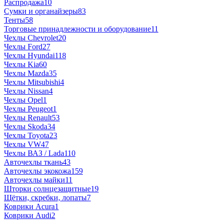
Распродажа
10
Сумки и органайзеры
83
Тенты
58
Торговые принадлежности и оборудование
11
Чехлы Chevrolet
20
Чехлы Ford
27
Чехлы Hyundai
118
Чехлы Kia
60
Чехлы Mazda
35
Чехлы Mitsubishi
4
Чехлы Nissan
4
Чехлы Opel
1
Чехлы Peugeot
1
Чехлы Renault
53
Чехлы Skoda
34
Чехлы Toyota
23
Чехлы VW
47
Чехлы ВАЗ / Lada
110
Авточехлы ткань
43
Авточехлы экокожа
159
Авточехлы майки
11
Шторки солнцезащитные
19
Щётки, скребки, лопаты
7
Коврики Acura
1
Коврики Audi
2