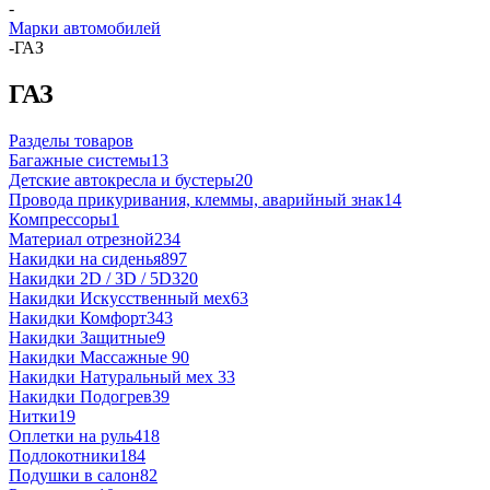
-
Марки автомобилей
-
ГАЗ
ГАЗ
Разделы товаров
Багажные системы
13
Детские автокресла и бустеры
20
Провода прикуривания, клеммы, аварийный знак
14
Компрессоры
1
Материал отрезной
234
Накидки на сиденья
897
Накидки 2D / 3D / 5D
320
Накидки Искусственный мех
63
Накидки Комфорт
343
Накидки Защитные
9
Накидки Массажные
90
Накидки Натуральный мех
33
Накидки Подогрев
39
Нитки
19
Оплетки на руль
418
Подлокотники
184
Подушки в салон
82