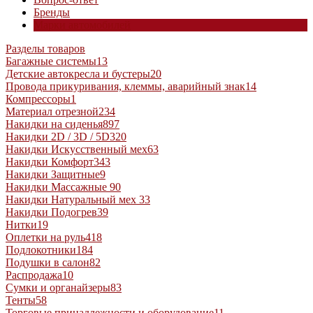
Бренды
Марки автомобилей
Разделы товаров
Багажные системы
13
Детские автокресла и бустеры
20
Провода прикуривания, клеммы, аварийный знак
14
Компрессоры
1
Материал отрезной
234
Накидки на сиденья
897
Накидки 2D / 3D / 5D
320
Накидки Искусственный мех
63
Накидки Комфорт
343
Накидки Защитные
9
Накидки Массажные
90
Накидки Натуральный мех
33
Накидки Подогрев
39
Нитки
19
Оплетки на руль
418
Подлокотники
184
Подушки в салон
82
Распродажа
10
Сумки и органайзеры
83
Тенты
58
Торговые принадлежности и оборудование
11