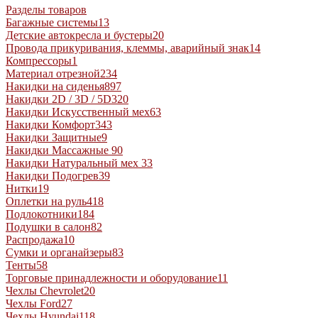
Разделы товаров
Багажные системы
13
Детские автокресла и бустеры
20
Провода прикуривания, клеммы, аварийный знак
14
Компрессоры
1
Материал отрезной
234
Накидки на сиденья
897
Накидки 2D / 3D / 5D
320
Накидки Искусственный мех
63
Накидки Комфорт
343
Накидки Защитные
9
Накидки Массажные
90
Накидки Натуральный мех
33
Накидки Подогрев
39
Нитки
19
Оплетки на руль
418
Подлокотники
184
Подушки в салон
82
Распродажа
10
Сумки и органайзеры
83
Тенты
58
Торговые принадлежности и оборудование
11
Чехлы Chevrolet
20
Чехлы Ford
27
Чехлы Hyundai
118