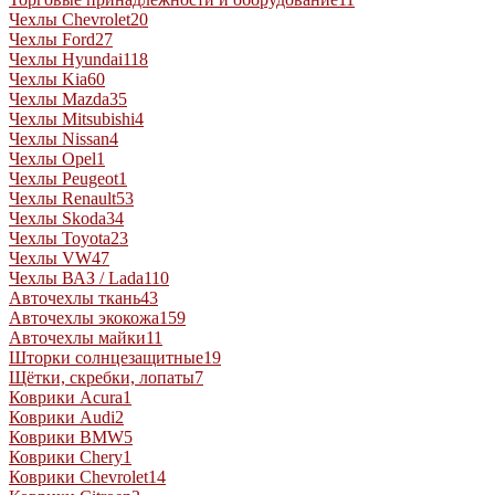
Чехлы Chevrolet
20
Чехлы Ford
27
Чехлы Hyundai
118
Чехлы Kia
60
Чехлы Mazda
35
Чехлы Mitsubishi
4
Чехлы Nissan
4
Чехлы Opel
1
Чехлы Peugeot
1
Чехлы Renault
53
Чехлы Skoda
34
Чехлы Toyota
23
Чехлы VW
47
Чехлы ВАЗ / Lada
110
Авточехлы ткань
43
Авточехлы экокожа
159
Авточехлы майки
11
Шторки солнцезащитные
19
Щётки, скребки, лопаты
7
Коврики Acura
1
Коврики Audi
2
Коврики BMW
5
Коврики Chery
1
Коврики Chevrolet
14