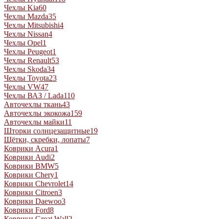
Чехлы Kia
60
Чехлы Mazda
35
Чехлы Mitsubishi
4
Чехлы Nissan
4
Чехлы Opel
1
Чехлы Peugeot
1
Чехлы Renault
53
Чехлы Skoda
34
Чехлы Toyota
23
Чехлы VW
47
Чехлы ВАЗ / Lada
110
Авточехлы ткань
43
Авточехлы экокожа
159
Авточехлы майки
11
Шторки солнцезащитные
19
Щётки, скребки, лопаты
7
Коврики Acura
1
Коврики Audi
2
Коврики BMW
5
Коврики Chery
1
Коврики Chevrolet
14
Коврики Citroen
3
Коврики Daewoo
3
Коврики Ford
8
Коврики Great Wall
2