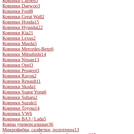
Коврики Citroen
3
Коврики Daewoo
3
Коврики Ford
8
Коврики Great Wall
2
Коврики Honda
15
Коврики Hyundai
22
Коврики Kia
21
Коврики Lexus
2
Коврики Mazda
5
Коврики Mercedes-Benz
6
Коврики Mitsubishi
14
Коврики Nissan
13
Коврики Opel
3
Коврики Peugeot
3
Коврики Ravon
2
Коврики Renault
11
Коврики Skoda
1
Коврики Ssang Yong
6
Коврики Subaru
2
Коврики Suzuki
1
Коврики Toyota
14
Коврики VW
6
Коврики ВАЗ / Lada
5
Ковры универсальные
36
Микрофибра, салфетки, полотенца
13