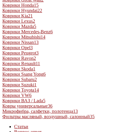
Коврики Honda
15
Коврики Hyundai
22
Коврики Kia
21
Коврики Lexus
2
Коврики Mazda
5
Коврики Mercedes-Benz
6
Коврики Mitsubishi
14
Коврики Nissan
13
Коврики Opel
3
Коврики Peugeot
3
Коврики Ravon
2
Коврики Renault
11
Коврики Skoda
1
Коврики Ssang Yong
6
Коврики Subaru
2
Коврики Suzuki
1
Коврики Toyota
14
Коврики VW
6
Коврики ВАЗ / Lada
5
Ковры универсальные
36
Микрофибра, салфетки, полотенца
13
Фильтры масляный, воздушный, салонный
35
Статьи
Вопрос-ответ