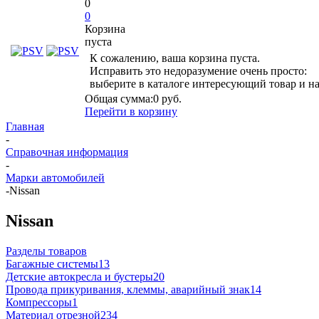
0
0
Корзина
пуста
К сожалению, ваша корзина пуста.
Исправить это недоразумение очень просто:
выберите в каталоге интересующий товар и н
Общая сумма:
0 руб.
Перейти в корзину
Главная
-
Справочная информация
-
Марки автомобилей
-
Nissan
Nissan
Разделы товаров
Багажные системы
13
Детские автокресла и бустеры
20
Провода прикуривания, клеммы, аварийный знак
14
Компрессоры
1
Материал отрезной
234