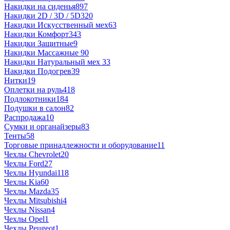
Накидки на сиденья
897
Накидки 2D / 3D / 5D
320
Накидки Искусственный мех
63
Накидки Комфорт
343
Накидки Защитные
9
Накидки Массажные
90
Накидки Натуральный мех
33
Накидки Подогрев
39
Нитки
19
Оплетки на руль
418
Подлокотники
184
Подушки в салон
82
Распродажа
10
Сумки и органайзеры
83
Тенты
58
Торговые принадлежности и оборудование
11
Чехлы Chevrolet
20
Чехлы Ford
27
Чехлы Hyundai
118
Чехлы Kia
60
Чехлы Mazda
35
Чехлы Mitsubishi
4
Чехлы Nissan
4
Чехлы Opel
1
Чехлы Peugeot
1