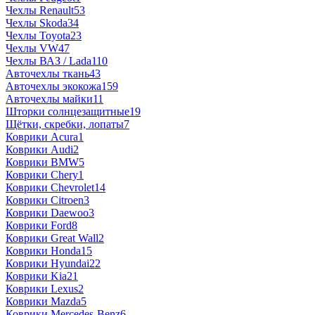
Чехлы Renault
53
Чехлы Skoda
34
Чехлы Toyota
23
Чехлы VW
47
Чехлы ВАЗ / Lada
110
Авточехлы ткань
43
Авточехлы экокожа
159
Авточехлы майки
11
Шторки солнцезащитные
19
Щётки, скребки, лопаты
7
Коврики Acura
1
Коврики Audi
2
Коврики BMW
5
Коврики Chery
1
Коврики Chevrolet
14
Коврики Citroen
3
Коврики Daewoo
3
Коврики Ford
8
Коврики Great Wall
2
Коврики Honda
15
Коврики Hyundai
22
Коврики Kia
21
Коврики Lexus
2
Коврики Mazda
5
Коврики Mercedes-Benz
6