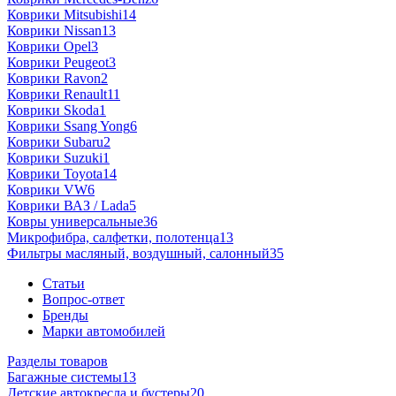
Коврики Mitsubishi
14
Коврики Nissan
13
Коврики Opel
3
Коврики Peugeot
3
Коврики Ravon
2
Коврики Renault
11
Коврики Skoda
1
Коврики Ssang Yong
6
Коврики Subaru
2
Коврики Suzuki
1
Коврики Toyota
14
Коврики VW
6
Коврики ВАЗ / Lada
5
Ковры универсальные
36
Микрофибра, салфетки, полотенца
13
Фильтры масляный, воздушный, салонный
35
Статьи
Вопрос-ответ
Бренды
Марки автомобилей
Разделы товаров
Багажные системы
13
Детские автокресла и бустеры
20