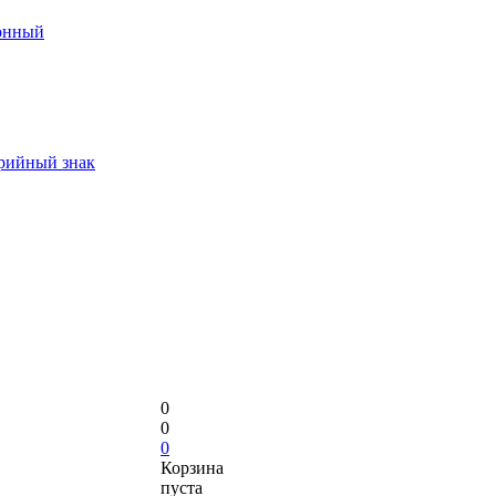
онный
арийный знак
0
0
0
Корзина
пуста