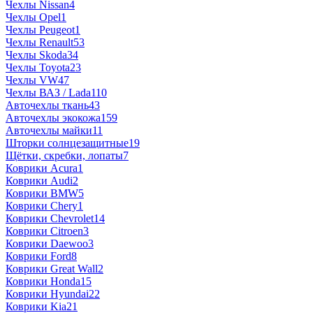
Чехлы Nissan
4
Чехлы Opel
1
Чехлы Peugeot
1
Чехлы Renault
53
Чехлы Skoda
34
Чехлы Toyota
23
Чехлы VW
47
Чехлы ВАЗ / Lada
110
Авточехлы ткань
43
Авточехлы экокожа
159
Авточехлы майки
11
Шторки солнцезащитные
19
Щётки, скребки, лопаты
7
Коврики Acura
1
Коврики Audi
2
Коврики BMW
5
Коврики Chery
1
Коврики Chevrolet
14
Коврики Citroen
3
Коврики Daewoo
3
Коврики Ford
8
Коврики Great Wall
2
Коврики Honda
15
Коврики Hyundai
22
Коврики Kia
21