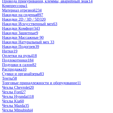
Провода прикуривания, клеммы, аварийный знак
14
Компрессоры
1
Материал отрезной
234
Накидки на сиденья
897
Накидки 2D / 3D / 5D
320
Накидки Искусственный мех
63
Накидки Комфорт
343
Накидки Защитные
9
Накидки Массажные
90
Накидки Натуральный мех
33
Накидки Подогрев
39
Нитки
19
Оплетки на руль
418
Подлокотники
184
Подушки в салон
82
Распродажа
10
Сумки и органайзеры
83
Тенты
58
Торговые принадлежности и оборудование
11
Чехлы Chevrolet
20
Чехлы Ford
27
Чехлы Hyundai
118
Чехлы Kia
60
Чехлы Mazda
35
Чехлы Mitsubishi
4