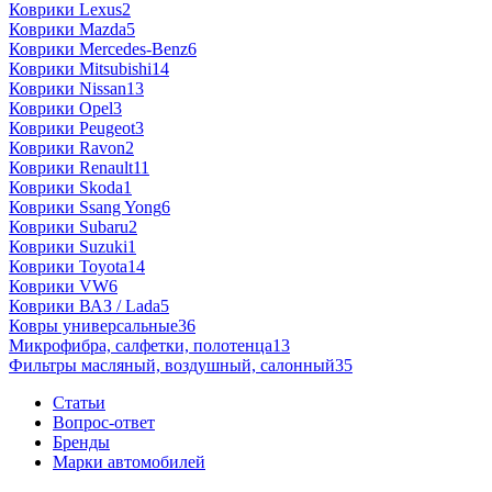
Коврики Lexus
2
Коврики Mazda
5
Коврики Mercedes-Benz
6
Коврики Mitsubishi
14
Коврики Nissan
13
Коврики Opel
3
Коврики Peugeot
3
Коврики Ravon
2
Коврики Renault
11
Коврики Skoda
1
Коврики Ssang Yong
6
Коврики Subaru
2
Коврики Suzuki
1
Коврики Toyota
14
Коврики VW
6
Коврики ВАЗ / Lada
5
Ковры универсальные
36
Микрофибра, салфетки, полотенца
13
Фильтры масляный, воздушный, салонный
35
Статьи
Вопрос-ответ
Бренды
Марки автомобилей