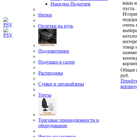
ваша к
Накидки Подогрев
пуста.
Исправ
Нитки
недор
очень 
Оплетки на руль
выбери
катало
интер
товар 
Подлокотники
нажми
кнопк
Подушки в салон
корзин
Общая 
Распродажа
руб.
Перейт
Сумки и органайзеры
корзин
Тенты
Торговые принадлежности и
оборудование
Чехлы на сиденья