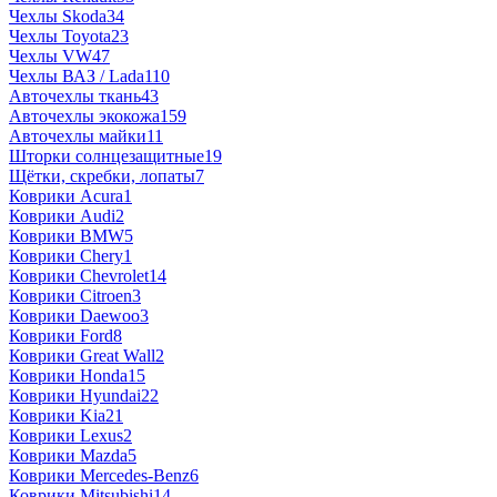
Чехлы Skoda
34
Чехлы Toyota
23
Чехлы VW
47
Чехлы ВАЗ / Lada
110
Авточехлы ткань
43
Авточехлы экокожа
159
Авточехлы майки
11
Шторки солнцезащитные
19
Щётки, скребки, лопаты
7
Коврики Acura
1
Коврики Audi
2
Коврики BMW
5
Коврики Chery
1
Коврики Chevrolet
14
Коврики Citroen
3
Коврики Daewoo
3
Коврики Ford
8
Коврики Great Wall
2
Коврики Honda
15
Коврики Hyundai
22
Коврики Kia
21
Коврики Lexus
2
Коврики Mazda
5
Коврики Mercedes-Benz
6
Коврики Mitsubishi
14