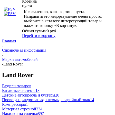
Корзина
пуста
К сожалению, ваша корзина пуста.
Исправить это недоразумение очень просто:
выберите в каталоге интересующий товар и
нажмите кнопку «В корзину».
Общая сумма:
0 руб.
Перейти в корзину
Главная
-
Справочная информация
-
Марки автомобилей
-
Land Rover
Land Rover
Разделы товаров
Багажные системы
13
Детские автокресла и бустеры
20
Провода прикуривания, клеммы, аварийный знак
14
Компрессоры
1
Материал отрезной
234
Накидки на сиденья
897