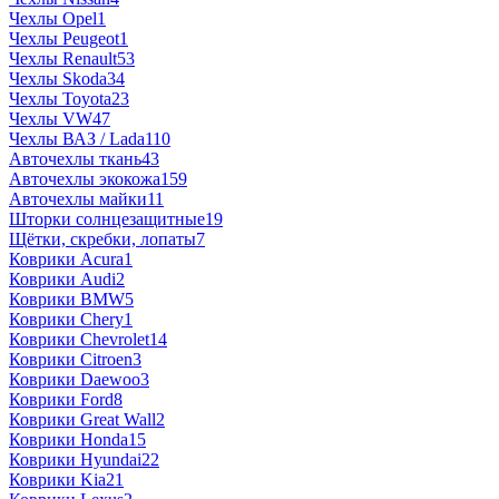
Чехлы Opel
1
Чехлы Peugeot
1
Чехлы Renault
53
Чехлы Skoda
34
Чехлы Toyota
23
Чехлы VW
47
Чехлы ВАЗ / Lada
110
Авточехлы ткань
43
Авточехлы экокожа
159
Авточехлы майки
11
Шторки солнцезащитные
19
Щётки, скребки, лопаты
7
Коврики Acura
1
Коврики Audi
2
Коврики BMW
5
Коврики Chery
1
Коврики Chevrolet
14
Коврики Citroen
3
Коврики Daewoo
3
Коврики Ford
8
Коврики Great Wall
2
Коврики Honda
15
Коврики Hyundai
22
Коврики Kia
21