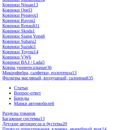
Коврики Nissan
13
Коврики Opel
3
Коврики Peugeot
3
Коврики Ravon
2
Коврики Renault
11
Коврики Skoda
1
Коврики Ssang Yong
6
Коврики Subaru
2
Коврики Suzuki
1
Коврики Toyota
14
Коврики VW
6
Коврики ВАЗ / Lada
5
Ковры универсальные
36
Микрофибра, салфетки, полотенца
13
Фильтры масляный, воздушный, салонный
35
Статьи
Вопрос-ответ
Бренды
Марки автомобилей
Разделы товаров
Багажные системы
13
Детские автокресла и бустеры
20
Провода прикуривания, клеммы, аварийный знак
14