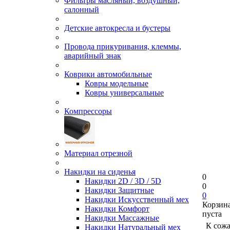
Фильтры масляный, воздушный,
салонный
Детские автокресла и бустеры
Провода прикуривания, клеммы,
аварийный знак
Коврики автомобильные
Ковры модельные
Ковры универсальные
Компрессоры
Материал отрезной
Накидки на сиденья
0
Накидки 2D / 3D / 5D
0
Накидки Защитные
0
Накидки Искусственный мех
Корзин
Накидки Комфорт
пуста
Накидки Массажные
К сож
Накидки Натуральный мех