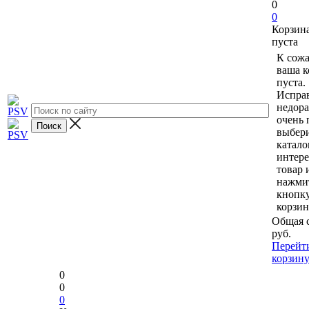
0
0
Корзин
пуста
К сож
ваша к
пуста.
Исправ
недор
очень 
выбери
катало
интер
товар 
нажми
кнопк
корзин
Общая 
руб.
Перейт
корзин
0
0
0