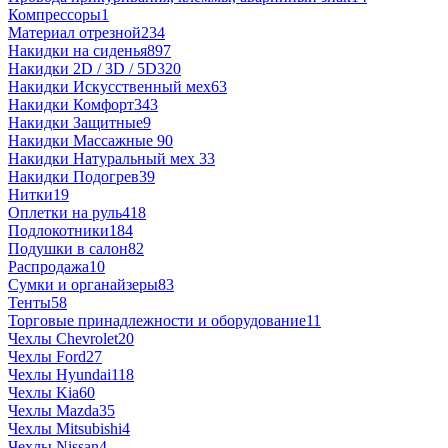
Компрессоры
1
Материал отрезной
234
Накидки на сиденья
897
Накидки 2D / 3D / 5D
320
Накидки Искусственный мех
63
Накидки Комфорт
343
Накидки Защитные
9
Накидки Массажные
90
Накидки Натуральный мех
33
Накидки Подогрев
39
Нитки
19
Оплетки на руль
418
Подлокотники
184
Подушки в салон
82
Распродажа
10
Сумки и органайзеры
83
Тенты
58
Торговые принадлежности и оборудование
11
Чехлы Chevrolet
20
Чехлы Ford
27
Чехлы Hyundai
118
Чехлы Kia
60
Чехлы Mazda
35
Чехлы Mitsubishi
4
Чехлы Nissan
4