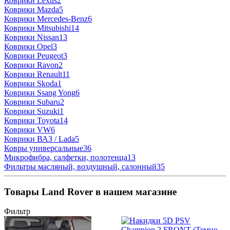
Коврики Lexus
2
Коврики Mazda
5
Коврики Mercedes-Benz
6
Коврики Mitsubishi
14
Коврики Nissan
13
Коврики Opel
3
Коврики Peugeot
3
Коврики Ravon
2
Коврики Renault
11
Коврики Skoda
1
Коврики Ssang Yong
6
Коврики Subaru
2
Коврики Suzuki
1
Коврики Toyota
14
Коврики VW
6
Коврики ВАЗ / Lada
5
Ковры универсальные
36
Микрофибра, салфетки, полотенца
13
Фильтры масляный, воздушный, салонный
35
Товары Land Rover в нашем магазине
Фильтр