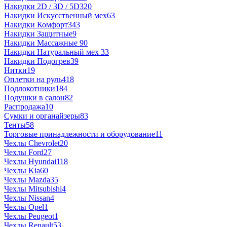
Накидки 2D / 3D / 5D
320
Накидки Искусственный мех
63
Накидки Комфорт
343
Накидки Защитные
9
Накидки Массажные
90
Накидки Натуральный мех
33
Накидки Подогрев
39
Нитки
19
Оплетки на руль
418
Подлокотники
184
Подушки в салон
82
Распродажа
10
Сумки и органайзеры
83
Тенты
58
Торговые принадлежности и оборудование
11
Чехлы Chevrolet
20
Чехлы Ford
27
Чехлы Hyundai
118
Чехлы Kia
60
Чехлы Mazda
35
Чехлы Mitsubishi
4
Чехлы Nissan
4
Чехлы Opel
1
Чехлы Peugeot
1
Чехлы Renault
53