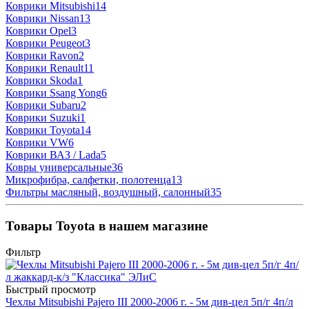
Коврики Mitsubishi
14
Коврики Nissan
13
Коврики Opel
3
Коврики Peugeot
3
Коврики Ravon
2
Коврики Renault
11
Коврики Skoda
1
Коврики Ssang Yong
6
Коврики Subaru
2
Коврики Suzuki
1
Коврики Toyota
14
Коврики VW
6
Коврики ВАЗ / Lada
5
Ковры универсальные
36
Микрофибра, салфетки, полотенца
13
Фильтры масляный, воздушный, салонный
35
Товары Toyota в нашем магазине
Фильтр
Быстрый просмотр
Чехлы Mitsubishi Pajero III 2000-2006 г. - 5м див-цел 5п/г 4п/л