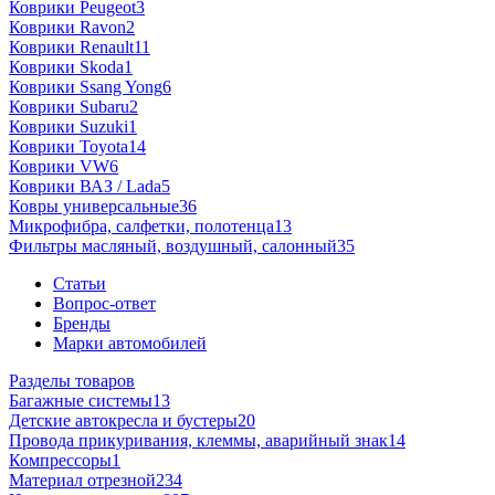
Коврики Peugeot
3
Коврики Ravon
2
Коврики Renault
11
Коврики Skoda
1
Коврики Ssang Yong
6
Коврики Subaru
2
Коврики Suzuki
1
Коврики Toyota
14
Коврики VW
6
Коврики ВАЗ / Lada
5
Ковры универсальные
36
Микрофибра, салфетки, полотенца
13
Фильтры масляный, воздушный, салонный
35
Статьи
Вопрос-ответ
Бренды
Марки автомобилей
Разделы товаров
Багажные системы
13
Детские автокресла и бустеры
20
Провода прикуривания, клеммы, аварийный знак
14
Компрессоры
1
Материал отрезной
234