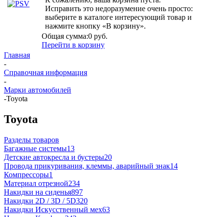
Исправить это недоразумение очень просто:
выберите в каталоге интересующий товар и
нажмите кнопку «В корзину».
Общая сумма:
0 руб.
Перейти в корзину
Главная
-
Справочная информация
-
Марки автомобилей
-
Toyota
Toyota
Разделы товаров
Багажные системы
13
Детские автокресла и бустеры
20
Провода прикуривания, клеммы, аварийный знак
14
Компрессоры
1
Материал отрезной
234
Накидки на сиденья
897
Накидки 2D / 3D / 5D
320
Накидки Искусственный мех
63