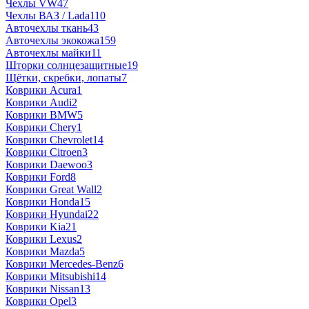
Чехлы VW
47
Чехлы ВАЗ / Lada
110
Авточехлы ткань
43
Авточехлы экокожа
159
Авточехлы майки
11
Шторки солнцезащитные
19
Щётки, скребки, лопаты
7
Коврики Acura
1
Коврики Audi
2
Коврики BMW
5
Коврики Chery
1
Коврики Chevrolet
14
Коврики Citroen
3
Коврики Daewoo
3
Коврики Ford
8
Коврики Great Wall
2
Коврики Honda
15
Коврики Hyundai
22
Коврики Kia
21
Коврики Lexus
2
Коврики Mazda
5
Коврики Mercedes-Benz
6
Коврики Mitsubishi
14
Коврики Nissan
13
Коврики Opel
3