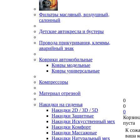
Фильтры масляный, воздушный,
салонный
Детские автокресла и бустеры
Провода прикуривания, клеммы,
аварийный знак
Коврики автомобильные
Ковры модельные
Ковры универсальные
Компрессоры
Материал отрезной
0
Накидки на сиденья
0
Накидки 2D / 3D / 5D
0
Накидки Защитные
Корзин
Накидки Искусственный мех
пуста
Накидки Комфорт
К сож
Накидки Массажные
ваша к
Накидки Натуральный мех