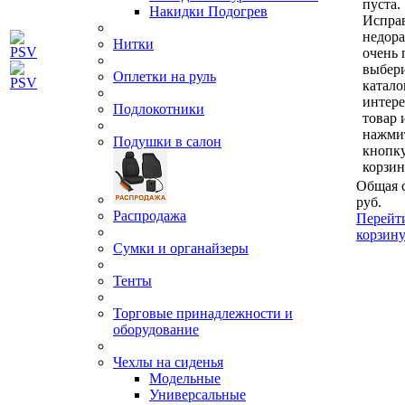
пуста.
Накидки Подогрев
Исправ
недор
Нитки
очень 
выбери
Оплетки на руль
катало
интер
Подлокотники
товар 
нажми
Подушки в салон
кнопк
корзин
Общая 
руб.
Распродажа
Перейт
корзин
Сумки и органайзеры
Тенты
Торговые принадлежности и
оборудование
Чехлы на сиденья
Модельные
Универсальные