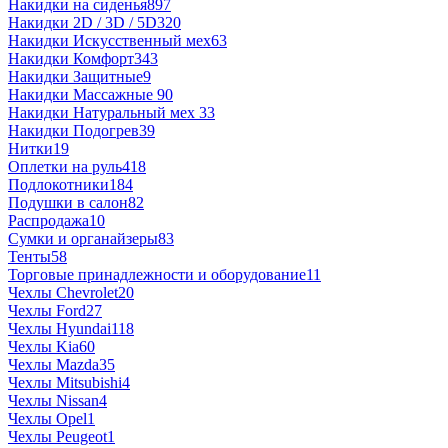
Накидки на сиденья
897
Накидки 2D / 3D / 5D
320
Накидки Искусственный мех
63
Накидки Комфорт
343
Накидки Защитные
9
Накидки Массажные
90
Накидки Натуральный мех
33
Накидки Подогрев
39
Нитки
19
Оплетки на руль
418
Подлокотники
184
Подушки в салон
82
Распродажа
10
Сумки и органайзеры
83
Тенты
58
Торговые принадлежности и оборудование
11
Чехлы Chevrolet
20
Чехлы Ford
27
Чехлы Hyundai
118
Чехлы Kia
60
Чехлы Mazda
35
Чехлы Mitsubishi
4
Чехлы Nissan
4
Чехлы Opel
1
Чехлы Peugeot
1