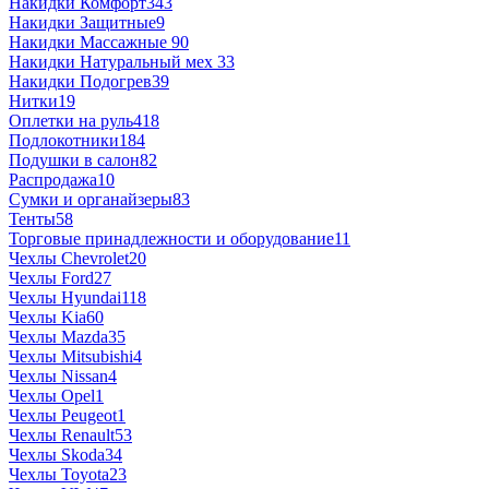
Накидки Комфорт
343
Накидки Защитные
9
Накидки Массажные
90
Накидки Натуральный мех
33
Накидки Подогрев
39
Нитки
19
Оплетки на руль
418
Подлокотники
184
Подушки в салон
82
Распродажа
10
Сумки и органайзеры
83
Тенты
58
Торговые принадлежности и оборудование
11
Чехлы Chevrolet
20
Чехлы Ford
27
Чехлы Hyundai
118
Чехлы Kia
60
Чехлы Mazda
35
Чехлы Mitsubishi
4
Чехлы Nissan
4
Чехлы Opel
1
Чехлы Peugeot
1
Чехлы Renault
53
Чехлы Skoda
34
Чехлы Toyota
23