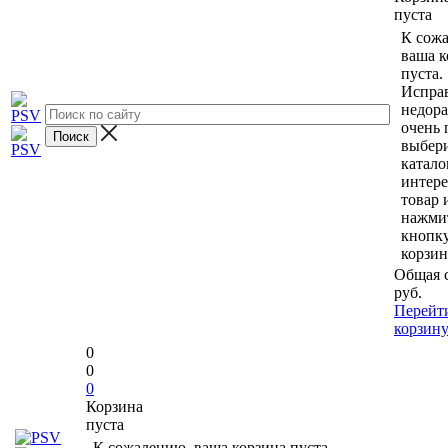
пуста
К сож
ваша к
пуста.
Исправ
недор
очень 
выбери
катало
интер
товар 
нажми
кнопк
корзин
Общая 
руб.
Перейт
корзин
0
0
0
Корзина
пуста
К сожалению, ваша корзина пуста.