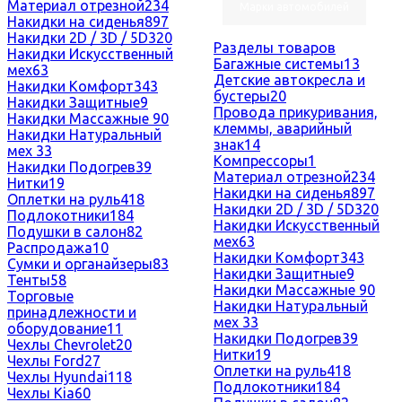
Материал отрезной
234
Марки автомобилей
Накидки на сиденья
897
Накидки 2D / 3D / 5D
320
Разделы товаров
Накидки Искусственный
Багажные системы
13
мех
63
Детские автокресла и
Накидки Комфорт
343
бустеры
20
Накидки Защитные
9
Провода прикуривания,
Накидки Массажные
90
клеммы, аварийный
Накидки Натуральный
знак
14
мех
33
Компрессоры
1
Накидки Подогрев
39
Материал отрезной
234
Нитки
19
Накидки на сиденья
897
Оплетки на руль
418
Накидки 2D / 3D / 5D
320
Подлокотники
184
Накидки Искусственный
Подушки в салон
82
мех
63
Распродажа
10
Накидки Комфорт
343
Сумки и органайзеры
83
Накидки Защитные
9
Тенты
58
Накидки Массажные
90
Торговые
Накидки Натуральный
принадлежности и
мех
33
оборудование
11
Накидки Подогрев
39
Чехлы Chevrolet
20
Нитки
19
Чехлы Ford
27
Оплетки на руль
418
Чехлы Hyundai
118
Подлокотники
184
Чехлы Kia
60