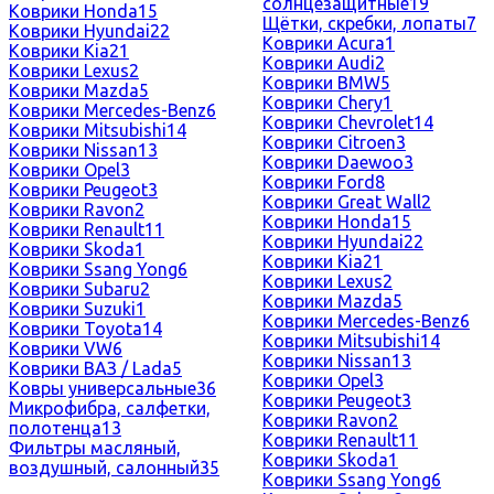
солнцезащитные
19
Коврики Honda
15
Щётки, скребки, лопаты
7
Коврики Hyundai
22
Коврики Acura
1
Коврики Kia
21
Коврики Audi
2
Коврики Lexus
2
Коврики BMW
5
Коврики Mazda
5
Коврики Chery
1
Коврики Mercedes-Benz
6
Коврики Chevrolet
14
Коврики Mitsubishi
14
Коврики Citroen
3
Коврики Nissan
13
Коврики Daewoo
3
Коврики Opel
3
Коврики Ford
8
Коврики Peugeot
3
Коврики Great Wall
2
Коврики Ravon
2
Коврики Honda
15
Коврики Renault
11
Коврики Hyundai
22
Коврики Skoda
1
Коврики Kia
21
Коврики Ssang Yong
6
Коврики Lexus
2
Коврики Subaru
2
Коврики Mazda
5
Коврики Suzuki
1
Коврики Mercedes-Benz
6
Коврики Toyota
14
Коврики Mitsubishi
14
Коврики VW
6
Коврики Nissan
13
Коврики ВАЗ / Lada
5
Коврики Opel
3
Ковры универсальные
36
Коврики Peugeot
3
Микрофибра, салфетки,
Коврики Ravon
2
полотенца
13
Коврики Renault
11
Фильтры масляный,
Коврики Skoda
1
воздушный, салонный
35
Коврики Ssang Yong
6