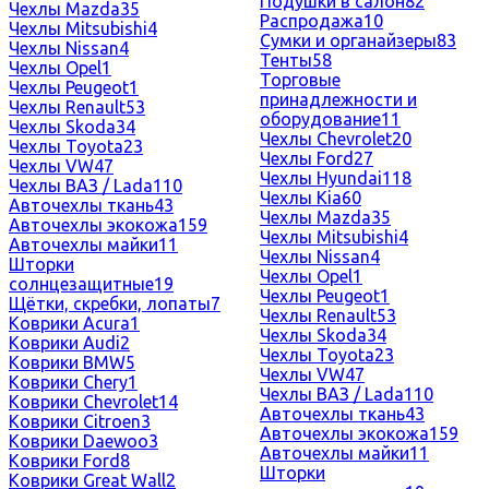
Подушки в салон
82
Чехлы Mazda
35
Распродажа
10
Чехлы Mitsubishi
4
Сумки и органайзеры
83
Чехлы Nissan
4
Тенты
58
Чехлы Opel
1
Торговые
Чехлы Peugeot
1
принадлежности и
Чехлы Renault
53
оборудование
11
Чехлы Skoda
34
Чехлы Chevrolet
20
Чехлы Toyota
23
Чехлы Ford
27
Чехлы VW
47
Чехлы Hyundai
118
Чехлы ВАЗ / Lada
110
Чехлы Kia
60
Авточехлы ткань
43
Чехлы Mazda
35
Авточехлы экокожа
159
Чехлы Mitsubishi
4
Авточехлы майки
11
Чехлы Nissan
4
Шторки
Чехлы Opel
1
солнцезащитные
19
Чехлы Peugeot
1
Щётки, скребки, лопаты
7
Чехлы Renault
53
Коврики Acura
1
Чехлы Skoda
34
Коврики Audi
2
Чехлы Toyota
23
Коврики BMW
5
Чехлы VW
47
Коврики Chery
1
Чехлы ВАЗ / Lada
110
Коврики Chevrolet
14
Авточехлы ткань
43
Коврики Citroen
3
Авточехлы экокожа
159
Коврики Daewoo
3
Авточехлы майки
11
Коврики Ford
8
Шторки
Коврики Great Wall
2