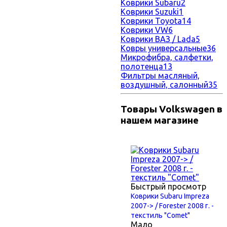
Коврики Subaru
2
Коврики Suzuki
1
Коврики Toyota
14
Коврики VW
6
Коврики ВАЗ / Lada
5
Ковры универсальные
36
Микрофибра, салфетки,
полотенца
13
Фильтры масляный,
воздушный, салонный
35
Товары Volkswagen в
нашем магазине
Быстрый просмотр
Коврики Subaru Impreza
2007-> / Forester 2008 г. -
текстиль "Comet"
Мало