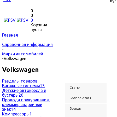
пус
0
0
0
Корзина
пуста
Главная
-
Справочная информация
-
Марки автомобилей
-
Volkswagen
Volkswagen
Разделы товаров
Багажные системы
13
Статьи
Детские автокресла и
бустеры
20
Вопрос-ответ
Провода прикуривания,
клеммы, аварийный
знак
14
Бренды
Компрессоры
1