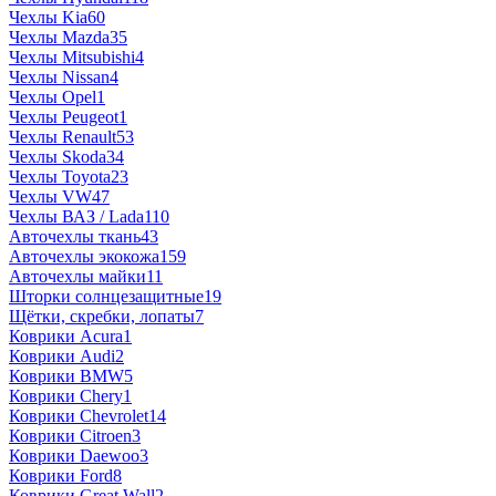
Чехлы Kia
60
Чехлы Mazda
35
Чехлы Mitsubishi
4
Чехлы Nissan
4
Чехлы Opel
1
Чехлы Peugeot
1
Чехлы Renault
53
Чехлы Skoda
34
Чехлы Toyota
23
Чехлы VW
47
Чехлы ВАЗ / Lada
110
Авточехлы ткань
43
Авточехлы экокожа
159
Авточехлы майки
11
Шторки солнцезащитные
19
Щётки, скребки, лопаты
7
Коврики Acura
1
Коврики Audi
2
Коврики BMW
5
Коврики Chery
1
Коврики Chevrolet
14
Коврики Citroen
3
Коврики Daewoo
3
Коврики Ford
8
Коврики Great Wall
2