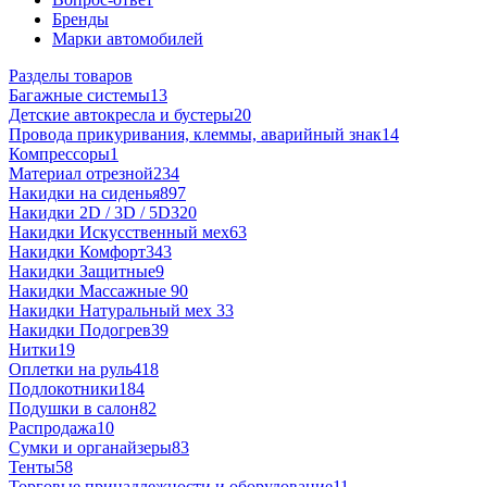
Бренды
Марки автомобилей
Разделы товаров
Багажные системы
13
Детские автокресла и бустеры
20
Провода прикуривания, клеммы, аварийный знак
14
Компрессоры
1
Материал отрезной
234
Накидки на сиденья
897
Накидки 2D / 3D / 5D
320
Накидки Искусственный мех
63
Накидки Комфорт
343
Накидки Защитные
9
Накидки Массажные
90
Накидки Натуральный мех
33
Накидки Подогрев
39
Нитки
19
Оплетки на руль
418
Подлокотники
184
Подушки в салон
82
Распродажа
10
Сумки и органайзеры
83
Тенты
58
Торговые принадлежности и оборудование
11