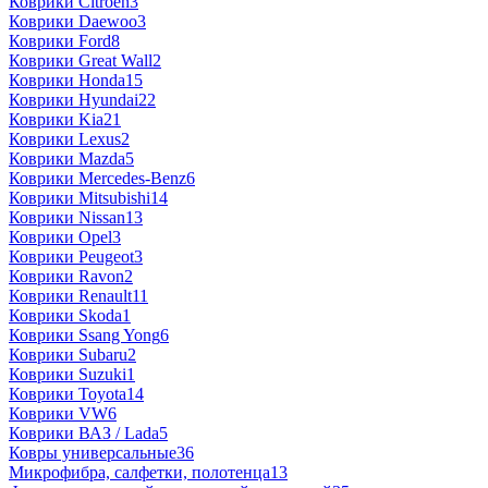
Коврики Citroen
3
Коврики Daewoo
3
Коврики Ford
8
Коврики Great Wall
2
Коврики Honda
15
Коврики Hyundai
22
Коврики Kia
21
Коврики Lexus
2
Коврики Mazda
5
Коврики Mercedes-Benz
6
Коврики Mitsubishi
14
Коврики Nissan
13
Коврики Opel
3
Коврики Peugeot
3
Коврики Ravon
2
Коврики Renault
11
Коврики Skoda
1
Коврики Ssang Yong
6
Коврики Subaru
2
Коврики Suzuki
1
Коврики Toyota
14
Коврики VW
6
Коврики ВАЗ / Lada
5
Ковры универсальные
36
Микрофибра, салфетки, полотенца
13