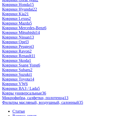
Коврики Honda
15
Коврики Hyundai
22
Коврики Kia
21
Коврики Lexus
2
Коврики Mazda
5
Коврики Mercedes-Benz
6
Коврики Mitsubishi
14
Коврики Nissan
13
Коврики Opel
3
Коврики Peugeot
3
Коврики Ravon
2
Коврики Renault
11
Коврики Skoda
1
Коврики Ssang Yong
6
Коврики Subaru
2
Коврики Suzuki
1
Коврики Toyota
14
Коврики VW
6
Коврики ВАЗ / Lada
5
Ковры универсальные
36
Микрофибра, салфетки, полотенца
13
Фильтры масляный, воздушный, салонный
35
Статьи
Вопрос-ответ