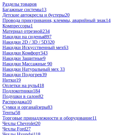
Разделы товаров
Багажные системы
13
Детские автокресла и бустеры
20
Провода прикуривания, клеммы, аварийный знак
14
Компрессоры
1
Материал отрезной
234
Накидки на сиденья
897
Накидки 2D / 3D / 5D
320
Накидки Искусственный мех
63
Накидки Комфорт
343
Накидки Защитные
9
Накидки Массажные
90
Накидки Натуральный мех
33
Накидки Подогрев
39
Нитки
19
Оплетки на руль
418
Подлокотники
184
Подушки в салон
82
Распродажа
10
Сумки и органайзеры
83
Тенты
58
Торговые принадлежности и оборудование
11
Чехлы Chevrolet
20
Чехлы Ford
27
Чехлы Hyundai
118