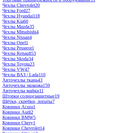
Чехлы Chevrolet
20
Чехлы Ford
27
Чехлы Hyundai
118
Чехлы Kia
60
Чехлы Mazda
35
Чехлы Mitsubishi
4
Чехлы Nissan
4
Чехлы Opel
1
Чехлы Peugeot
1
Чехлы Renault
53
Чехлы Skoda
34
Чехлы Toyota
23
Чехлы VW
47
Чехлы ВАЗ / Lada
110
Авточехлы ткань
43
Авточехлы экокожа
159
Авточехлы майки
11
Шторки солнцезащитные
19
Щётки, скребки, лопаты
7
Коврики Acura
1
Коврики Audi
2
Коврики BMW
5
Коврики Chery
1
Коврики Chevrolet
14