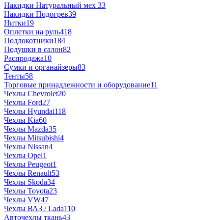
Накидки Натуральный мех
33
Накидки Подогрев
39
Нитки
19
Оплетки на руль
418
Подлокотники
184
Подушки в салон
82
Распродажа
10
Сумки и органайзеры
83
Тенты
58
Торговые принадлежности и оборудование
11
Чехлы Chevrolet
20
Чехлы Ford
27
Чехлы Hyundai
118
Чехлы Kia
60
Чехлы Mazda
35
Чехлы Mitsubishi
4
Чехлы Nissan
4
Чехлы Opel
1
Чехлы Peugeot
1
Чехлы Renault
53
Чехлы Skoda
34
Чехлы Toyota
23
Чехлы VW
47
Чехлы ВАЗ / Lada
110
Авточехлы ткань
43