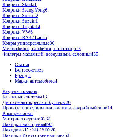
Коврики Skoda
1
Коврики Ssang Yong
6
Коврики Subaru
2
Коврики Suzuki
1
Коврики Toyota
14
Коврики VW
6
Коврики ВАЗ / Lada
5
Ковры универсальные
36
Микрофибра, салфетки, полотенца
13
Фильтры масляный, воздушный, салонный
35
Статьи
Вопрос-ответ
Бренды
Марки автомобилей
Разделы товаров
Багажные системы
13
Детские автокресла и бустеры
20
Провода прикуривания, клеммы, аварийный знак
14
Компрессоры
1
Материал отрезной
234
Накидки на сиденья
897
Накидки 2D / 3D / 5D
320
Накидки Искусственный мех
63