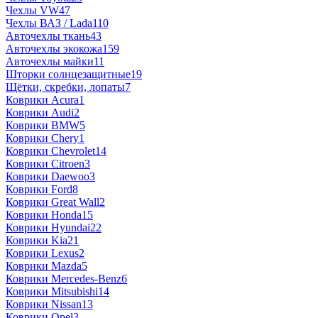
Чехлы VW
47
Чехлы ВАЗ / Lada
110
Авточехлы ткань
43
Авточехлы экокожа
159
Авточехлы майки
11
Шторки солнцезащитные
19
Щётки, скребки, лопаты
7
Коврики Acura
1
Коврики Audi
2
Коврики BMW
5
Коврики Chery
1
Коврики Chevrolet
14
Коврики Citroen
3
Коврики Daewoo
3
Коврики Ford
8
Коврики Great Wall
2
Коврики Honda
15
Коврики Hyundai
22
Коврики Kia
21
Коврики Lexus
2
Коврики Mazda
5
Коврики Mercedes-Benz
6
Коврики Mitsubishi
14
Коврики Nissan
13
Коврики Opel
3