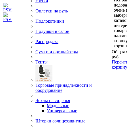
Нитки
недор
очень 
Оплетки на руль
выбери
катало
Подлокотники
интер
товар 
Подушки в салон
нажми
кнопк
Распродажа
корзин
Сумки и органайзеры
Общая 
руб.
Тенты
Перейт
корзин
Торговые принадлежности и
оборудование
Чехлы на сиденья
Модельные
Универсальные
Шторки солнцезащитные