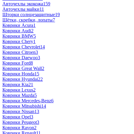
Авточехлы экокожа
159
Авточехлы майки
11
Шторки солнцезащитные
19
Щётки, скребки, лопаты
7
Коврики Acura
1
Коврики Audi
2
Коврики BMW
5
Коврики Chery
1
Коврики Chevrolet
14
Коврики Citroen
3
Коврики Daewoo
3
Коврики Ford
8
Коврики Great Wall
2
Коврики Honda
15
Коврики Hyundai
22
Коврики Kia
21
Коврики Lexus
2
Коврики Mazda
5
Коврики Mercedes-Benz
6
Коврики Mitsubishi
14
Коврики Nissan
13
Коврики Opel
3
Коврики Peugeot
3
Коврики Ravon
2
Коврики Renault
11