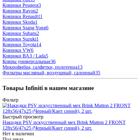
Коврики Peugeot
3
Коврики Ravon
2
Коврики Renault
11
Коврики Skoda
1
Коврики Ssang Yong
6
Коврики Subaru
2
Коврики Suzuki
1
Коврики Toyota
14
Коврики VW
6
Коврики ВАЗ / Lada
5
Ковры универсальные
36
Микрофибра, салфетки, полотенца
13
Фильтры масляный, воздушный, салонный
35
Товары Infiniti в нашем магазине
Фильтр
Быстрый просмотр
Накидки PSV искусственный мех Brink Mutton 2 FRONT
128x56/47x25 (Черный/Кант синий), 2 шт.
Нет в наличии
Под заказ