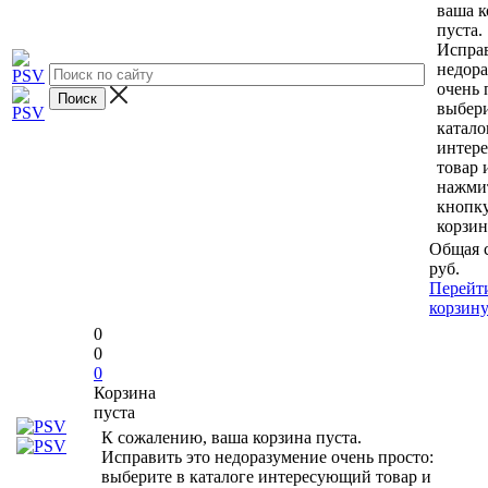
ваша к
пуста.
Исправ
недор
очень 
выбери
катало
интер
товар 
нажми
кнопк
корзин
Общая 
руб.
Перейт
корзин
0
0
0
Корзина
пуста
К сожалению, ваша корзина пуста.
Исправить это недоразумение очень просто:
выберите в каталоге интересующий товар и