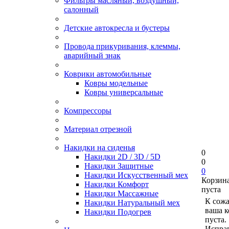
Фильтры масляный, воздушный,
салонный
Детские автокресла и бустеры
Провода прикуривания, клеммы,
аварийный знак
Коврики автомобильные
Ковры модельные
Ковры универсальные
Компрессоры
Материал отрезной
Накидки на сиденья
0
Накидки 2D / 3D / 5D
0
Накидки Защитные
0
Накидки Искусственный мех
Корзин
Накидки Комфорт
пуста
Накидки Массажные
К сож
Накидки Натуральный мех
ваша к
Накидки Подогрев
пуста.
Исправ