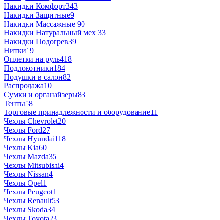
Накидки Комфорт
343
Накидки Защитные
9
Накидки Массажные
90
Накидки Натуральный мех
33
Накидки Подогрев
39
Нитки
19
Оплетки на руль
418
Подлокотники
184
Подушки в салон
82
Распродажа
10
Сумки и органайзеры
83
Тенты
58
Торговые принадлежности и оборудование
11
Чехлы Chevrolet
20
Чехлы Ford
27
Чехлы Hyundai
118
Чехлы Kia
60
Чехлы Mazda
35
Чехлы Mitsubishi
4
Чехлы Nissan
4
Чехлы Opel
1
Чехлы Peugeot
1
Чехлы Renault
53
Чехлы Skoda
34
Чехлы Toyota
23