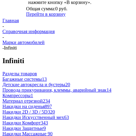
нажмите кнопку «В корзину».
Общая сумма:
0 руб.
Перейти в корзину
Главная
-
Справочная информация
-
Марки автомобилей
-
Infiniti
Infiniti
Разделы товаров
Багажные системы
13
Детские автокресла и бустеры
20
Провода прикуривания, клеммы, аварийный знак
14
Компрессоры
1
Материал отрезной
234
Накидки на сиденья
897
Накидки 2D / 3D / 5D
320
Накидки Искусственный мех
63
Накидки Комфорт
343
Накидки Защитные
9
Накидки Массажные
90