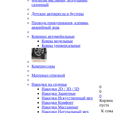
Фильтры масляный, воздушный,
салонный
Детские автокресла и бустеры
Провода прикуривания, клеммы,
аварийный знак
Коврики автомобильные
Ковры модельные
Ковры универсальные
Компрессоры
Материал отрезной
Накидки на сиденья
0
Накидки 2D / 3D / 5D
0
Накидки Защитные
0
Накидки Искусственный мех
Корзин
Накидки Комфорт
пуста
Накидки Массажные
К сож
Накидки Натуральный мех