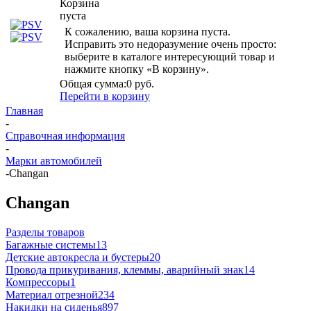
Корзина
пуста
К сожалению, ваша корзина пуста.
Исправить это недоразумение очень просто:
выберите в каталоге интересующий товар и
нажмите кнопку «В корзину».
Общая сумма:
0 руб.
Перейти в корзину
Главная
-
Справочная информация
-
Марки автомобилей
-
Changan
Changan
Разделы товаров
Багажные системы
13
Детские автокресла и бустеры
20
Провода прикуривания, клеммы, аварийный знак
14
Компрессоры
1
Материал отрезной
234
Накидки на сиденья
897