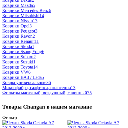
Коврики Lexus
2
Коврики Mazda
5
Коврики Mercedes-Benz
6
Коврики Mitsubishi
14
Коврики Nissan
13
Коврики Opel
3
Коврики Peugeot
3
Коврики Ravon
2
Коврики Renault
11
Коврики Skoda
1
Коврики Ssang Yong
6
Коврики Subaru
2
Коврики Suzuki
1
Коврики Toyota
14
Коврики VW
6
Коврики ВАЗ / Lada
5
Ковры универсальные
36
Микрофибра, салфетки, полотенца
13
Фильтры масляный, воздушный, салонный
35
Товары Changan в нашем магазине
Фильтр