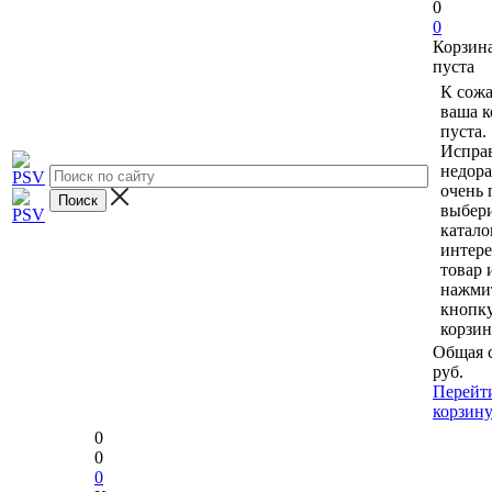
0
0
Корзин
пуста
К сож
ваша к
пуста.
Исправ
недор
очень 
выбери
катало
интер
товар 
нажми
кнопк
корзин
Общая 
руб.
Перейт
корзин
0
0
0