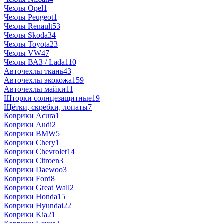
Чехлы Opel
1
Чехлы Peugeot
1
Чехлы Renault
53
Чехлы Skoda
34
Чехлы Toyota
23
Чехлы VW
47
Чехлы ВАЗ / Lada
110
Авточехлы ткань
43
Авточехлы экокожа
159
Авточехлы майки
11
Шторки солнцезащитные
19
Щётки, скребки, лопаты
7
Коврики Acura
1
Коврики Audi
2
Коврики BMW
5
Коврики Chery
1
Коврики Chevrolet
14
Коврики Citroen
3
Коврики Daewoo
3
Коврики Ford
8
Коврики Great Wall
2
Коврики Honda
15
Коврики Hyundai
22
Коврики Kia
21