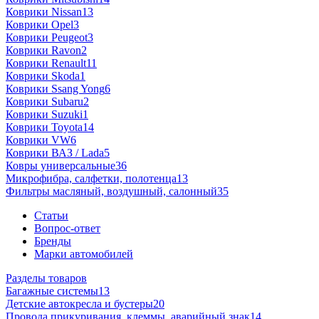
Коврики Nissan
13
Коврики Opel
3
Коврики Peugeot
3
Коврики Ravon
2
Коврики Renault
11
Коврики Skoda
1
Коврики Ssang Yong
6
Коврики Subaru
2
Коврики Suzuki
1
Коврики Toyota
14
Коврики VW
6
Коврики ВАЗ / Lada
5
Ковры универсальные
36
Микрофибра, салфетки, полотенца
13
Фильтры масляный, воздушный, салонный
35
Статьи
Вопрос-ответ
Бренды
Марки автомобилей
Разделы товаров
Багажные системы
13
Детские автокресла и бустеры
20
Провода прикуривания, клеммы, аварийный знак
14