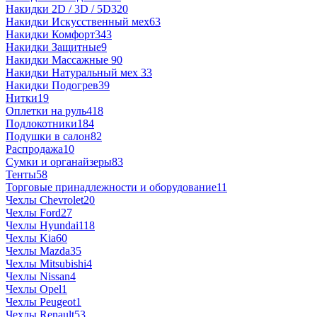
Накидки 2D / 3D / 5D
320
Накидки Искусственный мех
63
Накидки Комфорт
343
Накидки Защитные
9
Накидки Массажные
90
Накидки Натуральный мех
33
Накидки Подогрев
39
Нитки
19
Оплетки на руль
418
Подлокотники
184
Подушки в салон
82
Распродажа
10
Сумки и органайзеры
83
Тенты
58
Торговые принадлежности и оборудование
11
Чехлы Chevrolet
20
Чехлы Ford
27
Чехлы Hyundai
118
Чехлы Kia
60
Чехлы Mazda
35
Чехлы Mitsubishi
4
Чехлы Nissan
4
Чехлы Opel
1
Чехлы Peugeot
1
Чехлы Renault
53