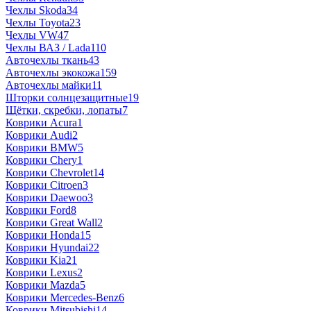
Чехлы Skoda
34
Чехлы Toyota
23
Чехлы VW
47
Чехлы ВАЗ / Lada
110
Авточехлы ткань
43
Авточехлы экокожа
159
Авточехлы майки
11
Шторки солнцезащитные
19
Щётки, скребки, лопаты
7
Коврики Acura
1
Коврики Audi
2
Коврики BMW
5
Коврики Chery
1
Коврики Chevrolet
14
Коврики Citroen
3
Коврики Daewoo
3
Коврики Ford
8
Коврики Great Wall
2
Коврики Honda
15
Коврики Hyundai
22
Коврики Kia
21
Коврики Lexus
2
Коврики Mazda
5
Коврики Mercedes-Benz
6
Коврики Mitsubishi
14