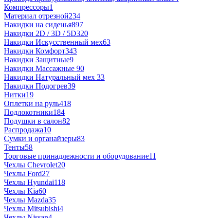
Компрессоры
1
Материал отрезной
234
Накидки на сиденья
897
Накидки 2D / 3D / 5D
320
Накидки Искусственный мех
63
Накидки Комфорт
343
Накидки Защитные
9
Накидки Массажные
90
Накидки Натуральный мех
33
Накидки Подогрев
39
Нитки
19
Оплетки на руль
418
Подлокотники
184
Подушки в салон
82
Распродажа
10
Сумки и органайзеры
83
Тенты
58
Торговые принадлежности и оборудование
11
Чехлы Chevrolet
20
Чехлы Ford
27
Чехлы Hyundai
118
Чехлы Kia
60
Чехлы Mazda
35
Чехлы Mitsubishi
4
Чехлы Nissan
4