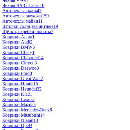
Чехлы VW
47
Чехлы ВАЗ / Lada
110
Авточехлы ткань
43
Авточехлы экокожа
159
Авточехлы майки
11
Шторки солнцезащитные
19
Щётки, скребки, лопаты
7
Коврики Acura
1
Коврики Audi
2
Коврики BMW
5
Коврики Chery
1
Коврики Chevrolet
14
Коврики Citroen
3
Коврики Daewoo
3
Коврики Ford
8
Коврики Great Wall
2
Коврики Honda
15
Коврики Hyundai
22
Коврики Kia
21
Коврики Lexus
2
Коврики Mazda
5
Коврики Mercedes-Benz
6
Коврики Mitsubishi
14
Коврики Nissan
13
Коврики Opel
3