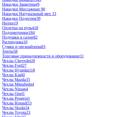
Накидки Защитные
9
Накидки Массажные
90
Накидки Натуральный мех
33
Накидки Подогрев
39
Нитки
19
Оплетки на руль
418
Подлокотники
184
Подушки в салон
82
Распродажа
10
Сумки и органайзеры
83
Тенты
58
Торговые принадлежности и оборудование
11
Чехлы Chevrolet
20
Чехлы Ford
27
Чехлы Hyundai
118
Чехлы Kia
60
Чехлы Mazda
35
Чехлы Mitsubishi
4
Чехлы Nissan
4
Чехлы Opel
1
Чехлы Peugeot
1
Чехлы Renault
53
Чехлы Skoda
34
Чехлы Toyota
23