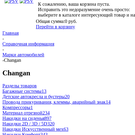
К сожалению, ваша корзина пуста.
Исправить это недоразумение очень просто:
выберите в каталоге интересующий товар и н
Общая сумма:
0 руб.
Перейти в корзину
Главная
-
Справочная информация
-
Марки автомобилей
-
Changan
Changan
Разделы товаров
Багажные системы
13
Детские автокресла и бустеры
20
Провода прикуривания, клеммы, аварийный знак
14
Компрессоры
1
Материал отрезной
234
Накидки на сиденья
897
Накидки 2D / 3D / 5D
320
Накидки Искусственный мех
63
Накидки Комфорт
343