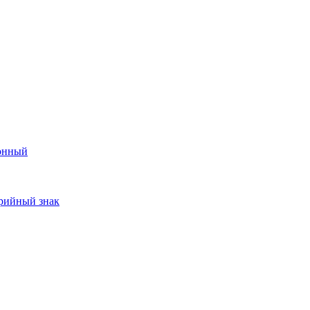
онный
арийный знак